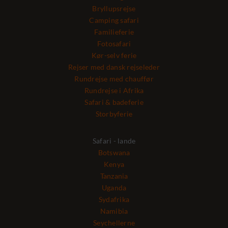
Bryllupsrejse
Camping safari
Familieferie
Fotosafari
Kør-selv ferie
Rejser med dansk rejseleder
Rundrejse med chauffør
Rundrejse i Afrika
Safari & badeferie
Storbyferie
Safari - lande
Botswana
Kenya
Tanzania
Uganda
Sydafrika
Namibia
Seychellerne