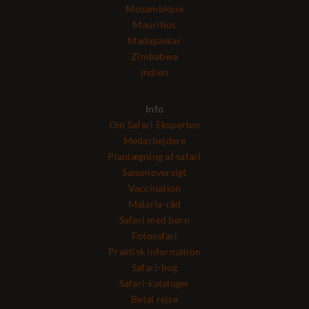
Mozambique
Mauritius
Madagaskar
Zimbabwe
Indien
Info
Om Safari Eksperten
Medarbejdere
Planlægning af safari
Sæsonoversigt
Vaccination
Malaria-råd
Safari med børn
Fotosafari
Praktisk information
Safari-bog
Safari-kataloger
Betal rejse