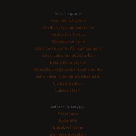
Safari - guide
Hvorhen på safari
Afrika safari og badeferie
Fotosafari Kenya
Madagaskar ferie
Safari og rejser til Afrika med børn
Safari Tanzania og Zanzibar
Bestig Kilimanjaro
Skræddersyede safarirejser i Afrika
Safarirejser med dansk rejseleder
Camping safari
Luksus safari
Safari - rejsetyper
Aktiv ferie
Badeferie
Bjergbestigning
Børnevenlig safari