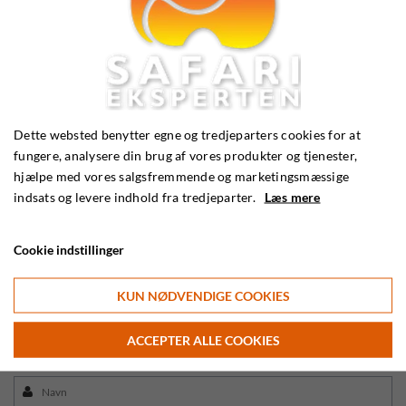
Kundeservice
Email:
info@safarieksperten.dk
Dette websted benytter egne og tredjeparters cookies for at
fungere, analysere din brug af vores produkter og tjenester,
Telefon:
56 36 25 45
hjælpe med vores salgsfremmende og marketingsmæssige
indsats og levere indhold fra tredjeparter.
Læs mere
Cookie indstillinger
KUN NØDVENDIGE COOKIES
ACCEPTER ALLE COOKIES