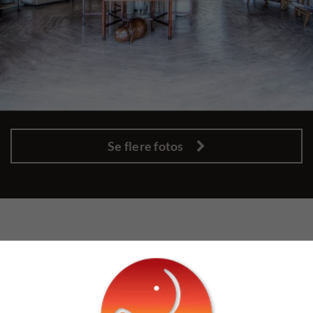
Se flere fotos
HAR DU SPØRGSMÅL?