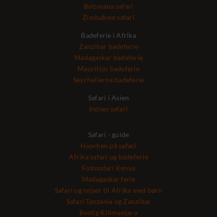
Botswana safari
Zimbabwe safari
Badeferie i Afrika
Zanzibar badeferie
Madagaskar badeferie
Mauritius badeferie
Seychellerne badeferie
Safari i Asien
Indien safari
Safari - guide
Hvorhen på safari
Afrika safari og badeferie
Fotosafari Kenya
Madagaskar ferie
Safari og rejser til Afrika med børn
Safari Tanzania og Zanzibar
Bestig Kilimanjaro