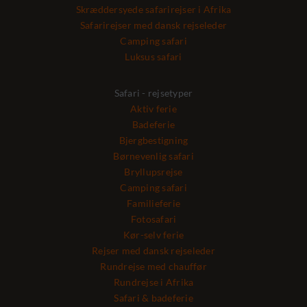
Skræddersyede safarirejser i Afrika
Safarirejser med dansk rejseleder
Camping safari
Luksus safari
Safari - rejsetyper
Aktiv ferie
Badeferie
Bjergbestigning
Børnevenlig safari
Bryllupsrejse
Camping safari
Familieferie
Fotosafari
Kør-selv ferie
Rejser med dansk rejseleder
Rundrejse med chauffør
Rundrejse i Afrika
Safari & badeferie