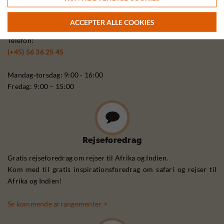
ACCEPTER ALLE COOKIES
Ring
Telefon:
(+45) 56 36 25 45
Mandag-torsdag: 9:00 - 16:00
Fredag: 9:00 – 15:00
Rejseforedrag
Gratis rejseforedrag om rejser til Afrika og Indien.
Kom med til gratis inspirationsforedrag om safari og rejser til
Afrika og Indien!
Se kommende arrangementer >