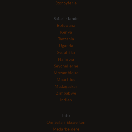
Storbyferie
Safari - lande
Botswana
Kenya
Tanzania
Uganda
Sydafrika
Namibia
Seychellerne
Mozambique
Mauritius
Madagaskar
Zimbabwe
Indien
Info
Om Safari Eksperten
Medarbejdere