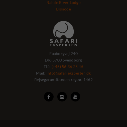
Balule River Lodge
Bisnode
Faaborgvej 240
DK-5700 Svendborg
Tlf.:
(+45) 56 36 25 45
Mail:
info@safarieksperten.dk
Rejsegarantifonden reg.nr. 1462


