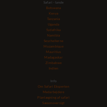
Safari - lande
Botswana
Kenya
Tanzania
Uganda
Sydafrika
Namibia
Seychellerne
Mozambique
Mauritius
Madagaskar
Zimbabwe
Indien
Info
Om Safari Eksperten
Medarbejdere
Planlægning af safari
Sæsonoversigt