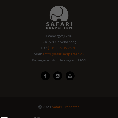
Faaborgvej 240
DK-5700 Svendborg
Tlf.:
(+45) 56 36 25 45
Mail:
info@safarieksperten.dk
Rejsegarantifonden reg.nr. 1462



2024
Safari Eksperten
