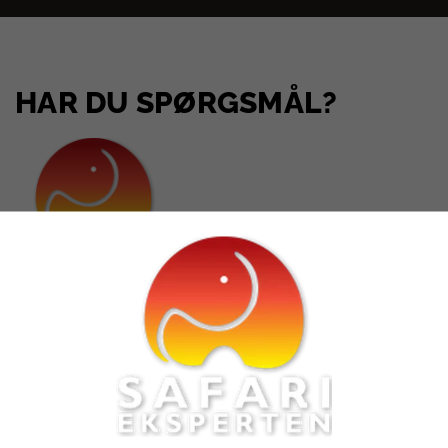
HAR DU SPØRGSMÅL?
Kundeservice
Email:
info@safarieksperten.dk
Telefon:
56 36 25 45