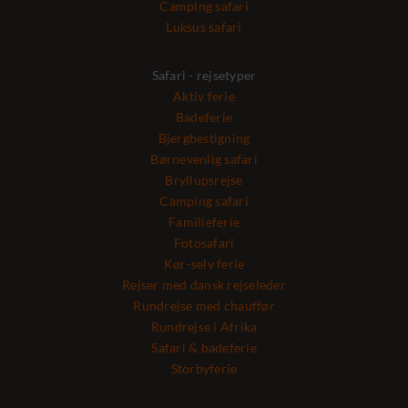
Camping safari
Luksus safari
Safari - rejsetyper
Aktiv ferie
Badeferie
Bjergbestigning
Børnevenlig safari
Bryllupsrejse
Camping safari
Familieferie
Fotosafari
Kør-selv ferie
Rejser med dansk rejseleder
Rundrejse med chauffør
Rundrejse i Afrika
Safari & badeferie
Storbyferie