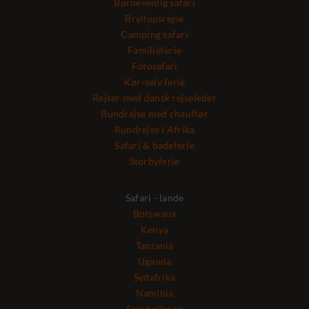
Børnevenlig safari
Bryllupsrejse
Camping safari
Familieferie
Fotosafari
Kør-selv ferie
Rejser med dansk rejseleder
Rundrejse med chauffør
Rundrejse i Afrika
Safari & badeferie
Storbyferie
Safari - lande
Botswana
Kenya
Tanzania
Uganda
Sydafrika
Namibia
Seychellerne