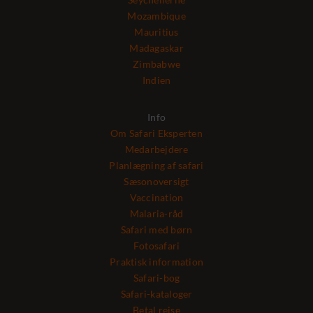
Mozambique
Mauritius
Madagaskar
Zimbabwe
Indien
Info
Om Safari Eksperten
Medarbejdere
Planlægning af safari
Sæsonoversigt
Vaccination
Malaria-råd
Safari med børn
Fotosafari
Praktisk information
Safari-bog
Safari-kataloger
Betal rejse