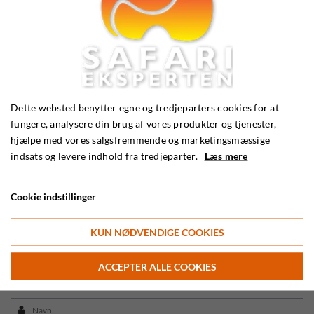
Kundeservice
Dette websted benytter egne og tredjeparters cookies for at
Email:
info@safarieksperten.dk
fungere, analysere din brug af vores produkter og tjenester,
Telefon:
56 36 25 45
hjælpe med vores salgsfremmende og marketingsmæssige
indsats og levere indhold fra tredjeparter.
Læs mere
Cookie indstillinger
KUN NØDVENDIGE COOKIES
ACCEPTER ALLE COOKIES