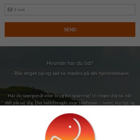
Hvornår har du tid?
- Bliv ringet op og lad os mødes på din hjemmebane
Har du spørgsmål eller brug for sparring? Vi ringer dig op, når
det passer dig. Det hele foregår over telefonen – nemt, hurtigt og
på dine præmisser.