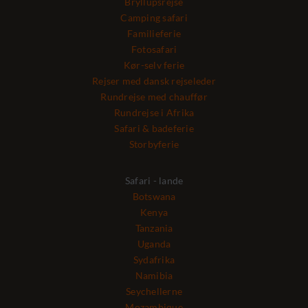
Bryllupsrejse
Camping safari
Familieferie
Fotosafari
Kør-selv ferie
Rejser med dansk rejseleder
Rundrejse med chauffør
Rundrejse i Afrika
Safari & badeferie
Storbyferie
Safari - lande
Botswana
Kenya
Tanzania
Uganda
Sydafrika
Namibia
Seychellerne
Mozambique