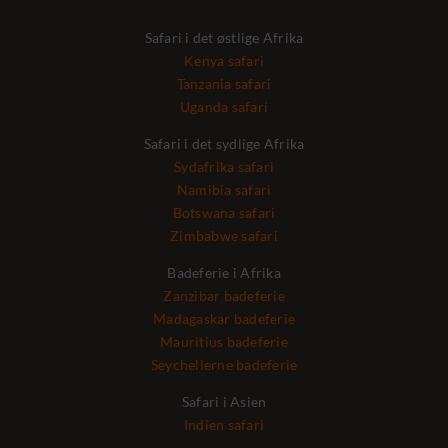
Safari i det østlige Afrika
Kenya safari
Tanzania safari
Uganda safari
Safari i det sydlige Afrika
Sydafrika safari
Namibia safari
Botswana safari
Zimbabwe safari
Badeferie i Afrika
Zanzibar badeferie
Madagaskar badeferie
Mauritius badeferie
Seychellerne badeferie
Safari i Asien
Indien safari