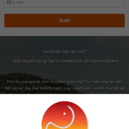
Hvornår har du tid?
- Bliv ringet op og lad os mødes på din hjemmebane
Har du spørgsmål eller brug for sparring? Vi ringer dig op, når
det passer dig. Det hele foregår over telefonen – nemt, hurtigt og
på dine præmisser.