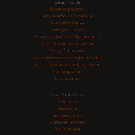
Safari - guide
Hvorhen på safari
Afrika safari og badeferie
Fotosafari Kenya
Madagaskar ferie
Safari og rejser til Afrika med børn
Safari Tanzania og Zanzibar
Bestig Kilimanjaro
Skræddersyede safarirejser i Afrika
Safarirejser med dansk rejseleder
Camping safari
Luksus safari
Safari - rejsetyper
Aktiv ferie
Badeferie
Bjergbestigning
Børnevenlig safari
Bryllupsrejse