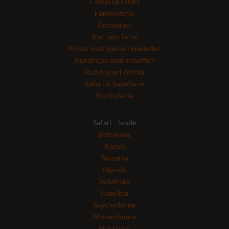
Camping safari
Familieferie
Fotosafari
Kør-selv ferie
Rejser med dansk rejseleder
Rundrejse med chauffør
Rundrejse i Afrika
Safari & badeferie
Storbyferie
Safari - lande
Botswana
Kenya
Tanzania
Uganda
Sydafrika
Namibia
Seychellerne
Mozambique
Mauritius