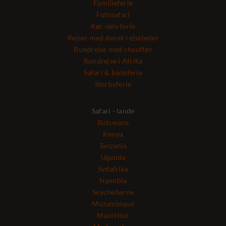
Familieferie
Fotosafari
Kør-selv ferie
Rejser med dansk rejseleder
Rundrejse med chauffør
Rundrejse i Afrika
Safari & badeferie
Storbyferie
Safari - lande
Botswana
Kenya
Tanzania
Uganda
Sydafrika
Namibia
Seychellerne
Mozambique
Mauritius