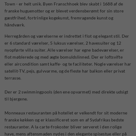
Town - er helt unik. Byen Franschhoek blev skabt i 1688 af de
franske huguenotter og er blevet verdensberømt for sin store
gæstfrihed, fortrinlige kogekunst, fremragende kunst og
håndværk.
Herregården og værelserne er indrettet i flot og elegant stil. Der
er 6 standard værelser, 5 luksus værelser, 2 havesuiter og 12
nyopførte villa suiter. Alle værelser har egne badeværelser, er
flot møblerede og med ægte bomuldslinned. Der er loftsvifte
eller aircondition samt kaffe- og te faciliteter. Nogle værelser har
satellit-TV, pejs, gulvvarme, og de fleste har balkon eller privat
terrasse.
Der er 2 swimmingpools (den ene opvarmet) med direkte udsigt
til bjergene.
Monneaux restauranten på hotellet er velkendt for sit moderne
franske køkken og er klassificeret som en af Sydafrikas bedste
restauranter. A la carte-frokoster bliver serveret i den rolige
have, mens aftensmaden nydes i den elegante spisestue eller på