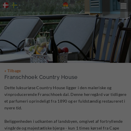

« Tilbage
Franschhoek Country House
Dette luksuriøse Country House ligger i den maleriske og
vinproducerende Franschhoek dal. Denne herregård var tidligere
et parfumeri oprindeligt fra 1890 og er fuldstændig restaureret i
nyere tid.
Beliggenheden i udkanten af landsbyen, omgivet af fortryllende
vingårde og majestætiske bjerge - kun 1 times kørsel fra Cape