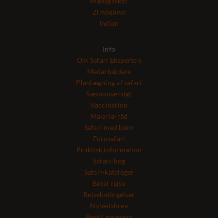
Madagaskar
Zimbabwe
Indien
Info
Om Safari Eksperten
Medarbejdere
Planlægning af safari
Sæsonoversigt
Vaccination
Malaria-råd
Safari med børn
Fotosafari
Praktisk information
Safari-bog
Safari-kataloger
Betal rejse
Rejsebetingelser
Nyhedsbrev
Bestil gavekort