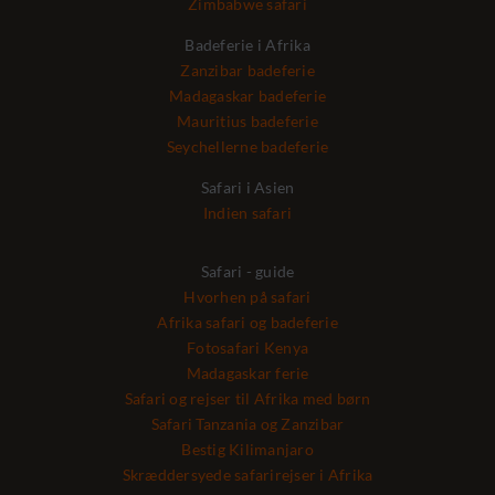
Zimbabwe safari
Badeferie i Afrika
Zanzibar badeferie
Madagaskar badeferie
Mauritius badeferie
Seychellerne badeferie
Safari i Asien
Indien safari
Safari - guide
Hvorhen på safari
Afrika safari og badeferie
Fotosafari Kenya
Madagaskar ferie
Safari og rejser til Afrika med børn
Safari Tanzania og Zanzibar
Bestig Kilimanjaro
Skræddersyede safarirejser i Afrika