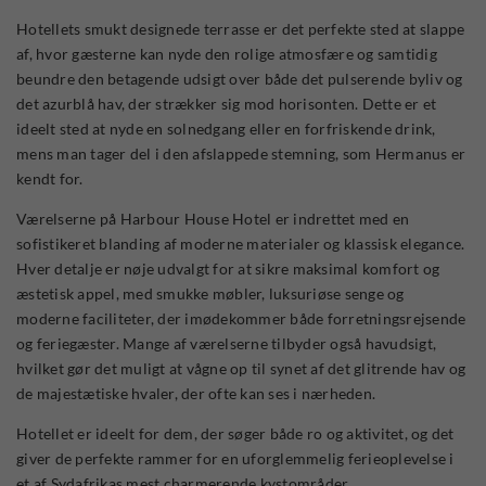
Hotellets smukt designede terrasse er det perfekte sted at slappe
af, hvor gæsterne kan nyde den rolige atmosfære og samtidig
beundre den betagende udsigt over både det pulserende byliv og
det azurblå hav, der strækker sig mod horisonten. Dette er et
ideelt sted at nyde en solnedgang eller en forfriskende drink,
mens man tager del i den afslappede stemning, som Hermanus er
kendt for.
Værelserne på Harbour House Hotel er indrettet med en
sofistikeret blanding af moderne materialer og klassisk elegance.
Hver detalje er nøje udvalgt for at sikre maksimal komfort og
æstetisk appel, med smukke møbler, luksuriøse senge og
moderne faciliteter, der imødekommer både forretningsrejsende
og feriegæster. Mange af værelserne tilbyder også havudsigt,
hvilket gør det muligt at vågne op til synet af det glitrende hav og
de majestætiske hvaler, der ofte kan ses i nærheden.
Hotellet er ideelt for dem, der søger både ro og aktivitet, og det
giver de perfekte rammer for en uforglemmelig ferieoplevelse i
et af Sydafrikas mest charmerende kystområder.