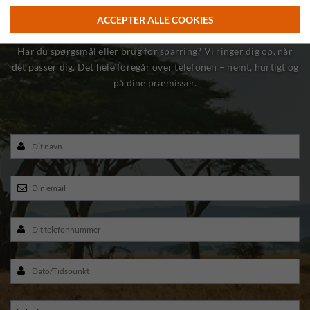
- Bliv ringet op og lad os mødes på din hjemmebane
ACCEPTER ALLE COOKIES
Har du spørgsmål eller brug for sparring? Vi ringer dig op, når
det passer dig. Det hele foregår over telefonen – nemt, hurtigt og
på dine præmisser.