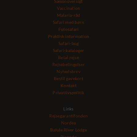
Sæsonoversigt
Vaccination
Malaria-råd
Safari med børn
Fotosafari
Praktisk information
Safari-bog
Safari-kataloger
Betal rejse
Rejsebetingelser
Nyhedsbrev
Bestil gavekort
Kontakt
Privatlivspolitik
Links
Rejsegarantifonden
Nordea
Balule River Lodge
Bisnode