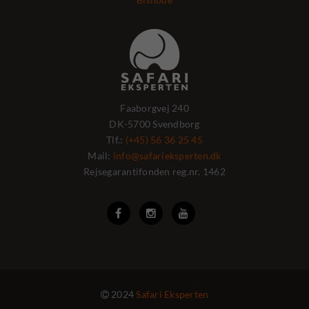
Faaborgvej 240
DK-5700 Svendborg
Tlf.:
(+45) 56 36 25 45
Mail:
info@safarieksperten.dk
Rejsegarantifonden reg.nr. 1462



2024
Safari Eksperten
