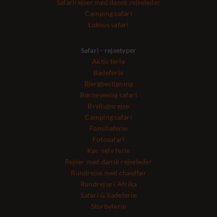
Safarirejser med dansk rejseleder
Camping safari
Luksus safari
Safari - rejsetyper
Aktiv ferie
Badeferie
Bjergbestigning
Børnevenlig safari
Bryllupsrejse
Camping safari
Familieferie
Fotosafari
Kør-selv ferie
Rejser med dansk rejseleder
Rundrejse med chauffør
Rundrejse i Afrika
Safari & badeferie
Storbyferie