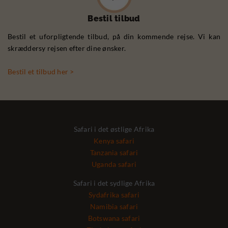
Bestil tilbud
Bestil et uforpligtende tilbud, på din kommende rejse. Vi kan
skræddersy rejsen efter dine ønsker.
Bestil et tilbud her >
Safari i det østlige Afrika
Kenya safari
Tanzania safari
Uganda safari
Safari i det sydlige Afrika
Sydafrika safari
Namibia safari
Botswana safari