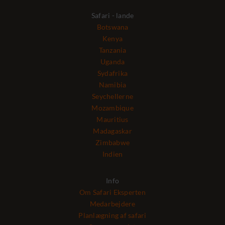
Safari - lande
Botswana
Kenya
Tanzania
Uganda
Sydafrika
Namibia
Seychellerne
Mozambique
Mauritius
Madagaskar
Zimbabwe
Indien
Info
Om Safari Eksperten
Medarbejdere
Planlægning af safari