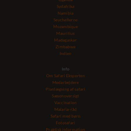
Sydafrika
Namibia
Seychellerne
Mozambique
Mauritius
Madagaskar
Zimbabwe
Indien
Info
Om Safari Eksperten
Medarbejdere
Planlægning af safari
Sæsonoversigt
Vaccination
Malaria-råd
Safari med børn
Fotosafari
Praktisk information