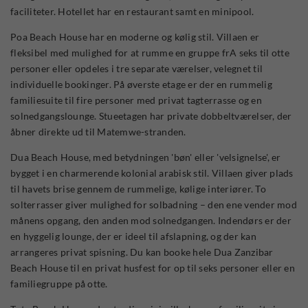
faciliteter. Hotellet har en restaurant samt en minipool.
Poa Beach House har en moderne og kølig stil. Villaen er
fleksibel med mulighed for at rumme en gruppe frA seks til otte
personer eller opdeles i tre separate værelser, velegnet til
individuelle bookinger. På øverste etage er der en rummelig
familiesuite til fire personer med privat tagterrasse og en
solnedgangslounge. Stueetagen har private dobbeltværelser, der
åbner direkte ud til Matemwe-stranden.
Dua Beach House, med betydningen 'bøn' eller 'velsignelse', er
bygget i en charmerende kolonial arabisk stil. Villaen giver plads
til havets brise gennem de rummelige, kølige interiører. To
solterrasser giver mulighed for solbadning – den ene vender mod
månens opgang, den anden mod solnedgangen. Indendørs er der
en hyggelig lounge, der er ideel til afslapning, og der kan
arrangeres privat spisning. Du kan booke hele Dua Zanzibar
Beach House til en privat husfest for op til seks personer eller en
familiegruppe på otte.