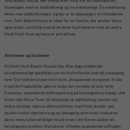
Toto Beach House, den tredje mini-villa, har en familiesuite i
stueetagen med en dobbeltseng og tre enkeltsenge. Én enkeltseng
deles med dobbeltsengen, og der er to køjesenge i et tilstødende
rum. Toto Beach House er ideel for en familie, der ønsker deres
egen plads, samtidig med at de deler faciliteterne med de andre
Hodi Hodi-huse og bevarer privatlivet.
Aktiviteter og faciliteter
På Hodi Hodi Beach Houses kan dine dage indeholde
uforglemmelige øjeblikke som en fortryllende lyserød solopgang
over Det Indiske Oceans horisont, afslappende morgener, friske
tropiske frugtplatter, gåture langs den smukke strand, lette
frokoster, spændende delfinspotning på halvdagsture, besøg i det
historiske Stone Town til shopping og sightseeing, eventyr på
andre strande, skønne aftensmåltider med frisk skaldyr ved
poolen under stjernerne og en behagelig søvn med vinduerne
åbne, mens lyden af bølgerne på revet i det fjerne skaber en
beroligende symfoni. Derudover tilbydes spændende udflugter