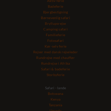
Aktiv ferie
Badeferie
Bjergbestigning
Børnevenlig safari
Bryllupsrejse
Camping safari
Familieferie
Fotosafari
Kør-selv ferie
Rejser med dansk rejseleder
Rundrejse med chauffør
Rundrejse i Afrika
Safari & badeferie
Storbyferie
Safari - lande
Botswana
Kenya
Tanzania
Uganda