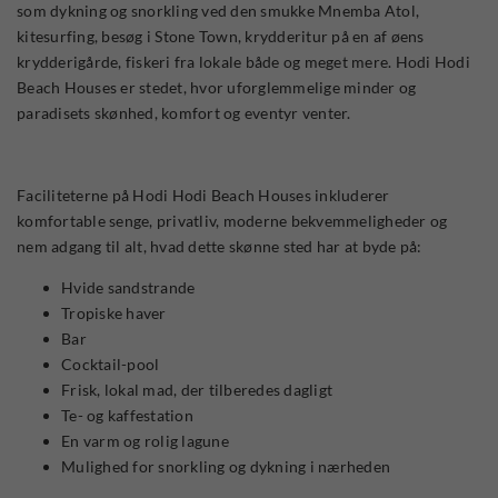
som dykning og snorkling ved den smukke Mnemba Atol,
kitesurfing, besøg i Stone Town, krydderitur på en af øens
krydderigårde, fiskeri fra lokale både og meget mere. Hodi Hodi
Beach Houses er stedet, hvor uforglemmelige minder og
paradisets skønhed, komfort og eventyr venter.
Faciliteterne på Hodi Hodi Beach Houses inkluderer
komfortable senge, privatliv, moderne bekvemmeligheder og
nem adgang til alt, hvad dette skønne sted har at byde på:
Hvide sandstrande
Tropiske haver
Bar
Cocktail-pool
Frisk, lokal mad, der tilberedes dagligt
Te- og kaffestation
En varm og rolig lagune
Mulighed for snorkling og dykning i nærheden