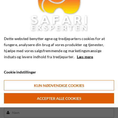
Kundeservice
Email:
info@safarieksperten.dk
Dette websted benytter egne og tredjeparters cookies for at
fungere, analysere din brug af vores produkter og tjenester,
Telefon:
56 36 25 45
hjælpe med vores salgsfremmende og marketingsmæssige
indsats og levere indhold fra tredjeparter.
Læs mere
Cookie indstillinger
KUN NØDVENDIGE COOKIES
ACCEPTER ALLE COOKIES