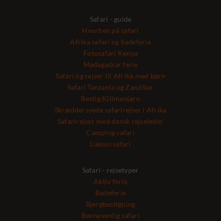
Safari - guide
Hvorhen på safari
Afrika safari og badeferie
Fotosafari Kenya
Madagaskar ferie
Safari og rejser til Afrika med børn
Safari Tanzania og Zanzibar
Bestig Kilimanjaro
Skræddersyede safarirejser i Afrika
Safarirejser med dansk rejseleder
Camping safari
Luksus safari
Safari - rejsetyper
Aktiv ferie
Badeferie
Bjergbestigning
Børnevenlig safari