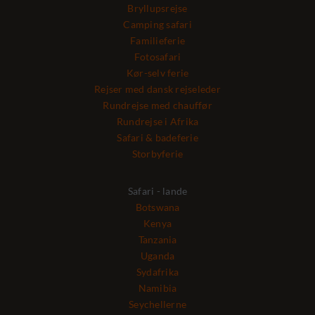
Bryllupsrejse
Camping safari
Familieferie
Fotosafari
Kør-selv ferie
Rejser med dansk rejseleder
Rundrejse med chauffør
Rundrejse i Afrika
Safari & badeferie
Storbyferie
Safari - lande
Botswana
Kenya
Tanzania
Uganda
Sydafrika
Namibia
Seychellerne