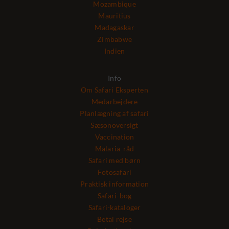
Mozambique
Mauritius
Madagaskar
Zimbabwe
Indien
Info
Om Safari Eksperten
Medarbejdere
Planlægning af safari
Sæsonoversigt
Vaccination
Malaria-råd
Safari med børn
Fotosafari
Praktisk information
Safari-bog
Safari-kataloger
Betal rejse