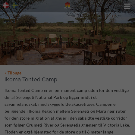

« Tilbage
Ikoma Tented Camp
Ikoma Tented Camp er en permanent camp uden for den vestlige
del af Serengeti National Park og ligger midt i et
savannelandskab med skyggefulde akacietræer. Campen er
beliggende i Ikoma Region mellem Serengeti og Mara nær ruten
for den store migration af gnuer i den såkaldte vestlige korridor
som følger Grumeti River og Serengetis grænser til Victoria Lake.
Floden er også hjemsted for de store op til 6 meter lange