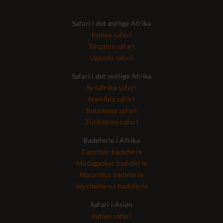
Safari i det østlige Afrika
Kenya safari
Tanzania safari
Uganda safari
Safari i det sydlige Afrika
Sydafrika safari
Namibia safari
Botswana safari
Zimbabwe safari
Badeferie i Afrika
Zanzibar badeferie
Madagaskar badeferie
Mauritius badeferie
Seychellerne badeferie
Safari i Asien
Indien safari