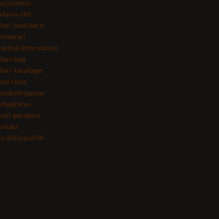
ccination
laria-råd
fari med børn
tosafari
aktisk information
fari-bog
fari-kataloger
tal rejse
jsebetingelser
yhedsbrev
stil gavekort
ontakt
ivatlivspolitik