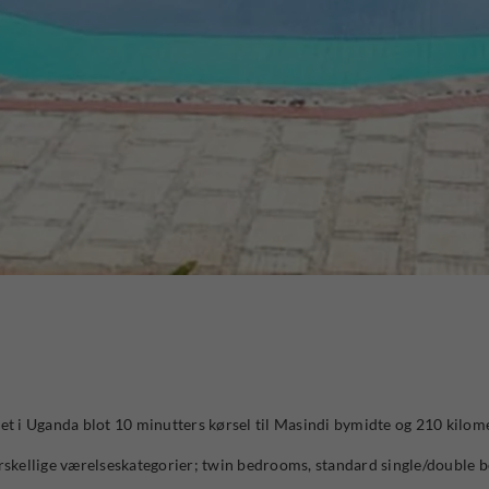
tet i Uganda blot 10 minutters kørsel til Masindi bymidte og 210 kilo
forskellige værelseskategorier; twin bedrooms, standard single/double