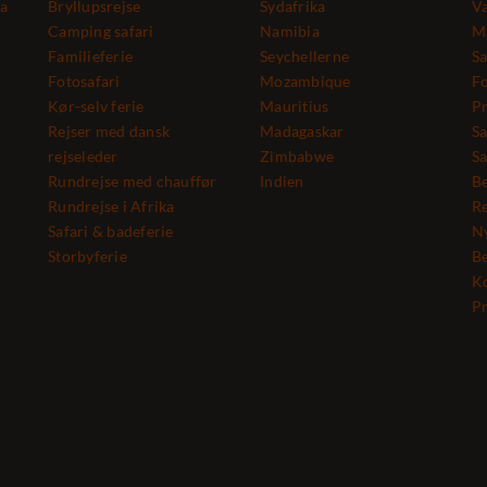
ka
Bryllupsrejse
Sydafrika
Va
Camping safari
Namibia
Ma
Familieferie
Seychellerne
Sa
Fotosafari
Mozambique
Fo
Kør-selv ferie
Mauritius
Pr
Rejser med dansk
Madagaskar
Sa
rejseleder
Zimbabwe
Sa
Rundrejse med chauffør
Indien
Be
Rundrejse i Afrika
Re
Safari & badeferie
N
Storbyferie
Be
K
Pr