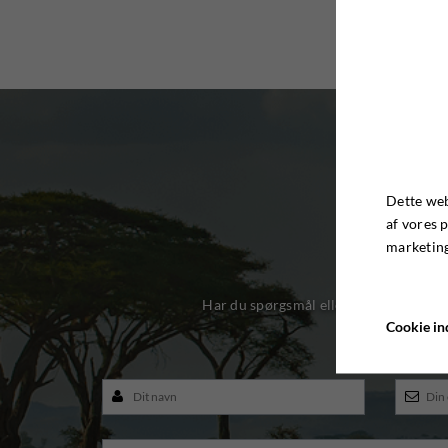
Dette web
af vores 
marketing
Har du spørgsmål eller brug for sparri
Cookie ind