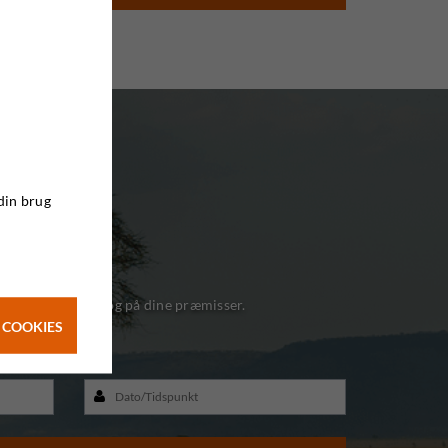
din brug
e
n – nemt, hurtigt og på dine præmisser.
 COOKIES