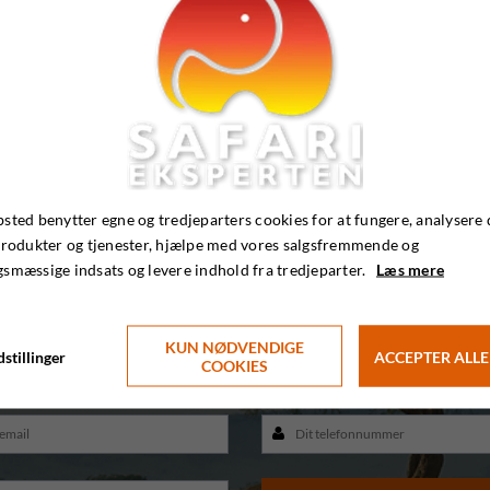
Hvornår har du tid?
sted benytter egne og tredjeparters cookies for at fungere, analysere 
produkter og tjenester, hjælpe med vores salgsfremmende og
- Bliv ringet op og lad os mødes på din hjemmeban
smæssige indsats og levere indhold fra tredjeparter.
Læs mere
ng? Vi ringer dig op, når det passer dig. Det hele foregår over telefone
KUN NØDVENDIGE
stillinger
ACCEPTER ALLE
COOKIES