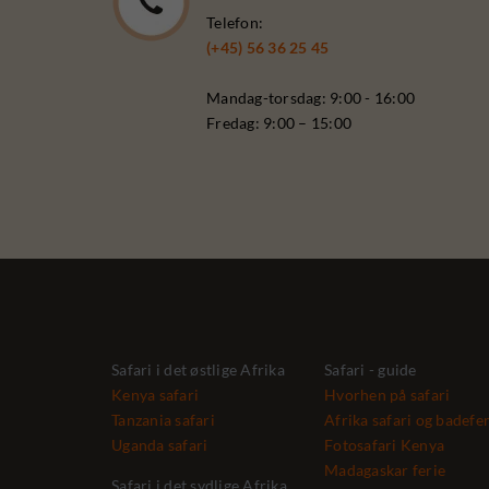
Telefon:
(+45) 56 36 25 45
Mandag-torsdag: 9:00 - 16:00
Fredag: 9:00 – 15:00
Safari i det østlige Afrika
Safari - guide
Kenya safari
Hvorhen på safari
Tanzania safari
Afrika safari og badefer
Uganda safari
Fotosafari Kenya
Madagaskar ferie
Safari i det sydlige Afrika