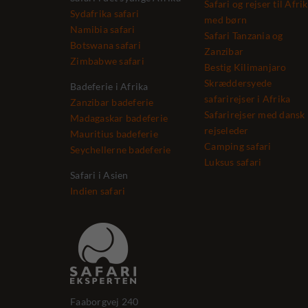
Safari og rejser til Afri
Sydafrika safari
med børn
Namibia safari
Safari Tanzania og
Botswana safari
Zanzibar
Zimbabwe safari
Bestig Kilimanjaro
Skræddersyede
Badeferie i Afrika
safarirejser i Afrika
Zanzibar badeferie
Safarirejser med dansk
Madagaskar badeferie
rejseleder
Mauritius badeferie
Camping safari
Seychellerne badeferie
Luksus safari
Safari i Asien
Indien safari
Faaborgvej 240