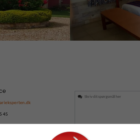
ce
arieksperten.dk
5 45