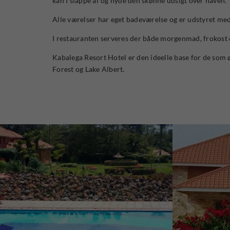
kan I slappe af og nyde den skønne udsigt over haven.
Alle værelser har eget badeværelse og er udstyret med
I restauranten serveres der både morgenmad, frokost
Kabalega Resort Hotel er den ideelle base for de som 
Forest og Lake Albert.