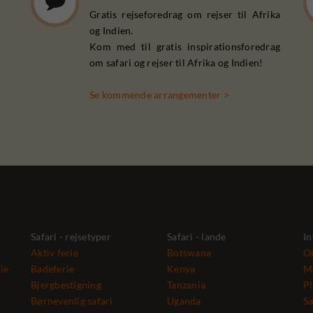
Gratis rejseforedrag om rejser til Afrika
og Indien.
Kom med til gratis inspirationsforedrag
om safari og rejser til Afrika og Indien!
Se kommende arrangementer >
Safari - rejsetyper
Safari - lande
In
Aktiv ferie
Botswana
Om
ie
Badeferie
Kenya
M
Bjergbestigning
Tanzania
Pl
Børnevenlig safari
Uganda
S