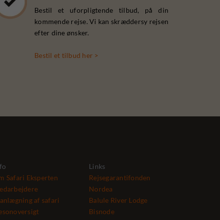
Bestil et uforpligtende tilbud, på din
kommende rejse. Vi kan skræddersy rejsen
efter dine ønsker.
Bestil et tilbud her >
fo
Links
 Safari Eksperten
Rejsegarantifonden
edarbejdere
Nordea
anlægning af safari
Balule River Lodge
æsonoversigt
Bisnode