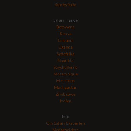
Storbyferie
Safari - lande
Botswana
Kenya
Tanzania
Uganda
Sydafrika
Namibia
Seychellerne
Mozambique
Mauritius
Madagaskar
Zimbabwe
Indien
Info
Om Safari Eksperten
Medarbejdere