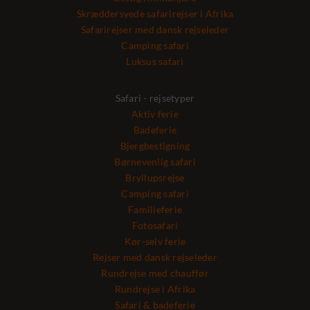
Skræddersyede safarirejser i Afrika
Safarirejser med dansk rejseleder
Camping safari
Luksus safari
Safari - rejsetyper
Aktiv ferie
Badeferie
Bjergbestigning
Børnevenlig safari
Bryllupsrejse
Camping safari
Familieferie
Fotosafari
Kør-selv ferie
Rejser med dansk rejseleder
Rundrejse med chauffør
Rundrejse i Afrika
Safari & badeferie