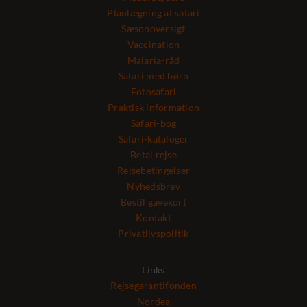
Planlægning af safari
Sæsonoversigt
Vaccination
Malaria-råd
Safari med børn
Fotosafari
Praktisk information
Safari-bog
Safari-kataloger
Betal rejse
Rejsebetingelser
Nyhedsbrev
Bestil gavekort
Kontakt
Privatlivspolitik
Links
Rejsegarantifonden
Nordea