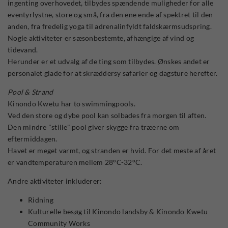
ingenting overhovedet, tilbydes spændende muligheder for alle
eventyrlystne, store og små, fra den ene ende af spektret til den
anden, fra fredelig yoga til adrenalinfyldt faldskærmsudspring.
Nogle aktiviteter er sæsonbestemte, afhængige af vind og
tidevand.
Herunder er et udvalg af de ting som tilbydes. Ønskes andet er
personalet glade for at skræddersy safarier og dagsture herefter.
Pool & Strand
Kinondo Kwetu har to swimmingpools.
Ved den store og dybe pool kan solbades fra morgen til aften.
Den mindre "stille" pool giver skygge fra træerne om
eftermiddagen.
Havet er meget varmt, og stranden er hvid. For det meste af året
er vandtemperaturen mellem 28°C-32°C.
Andre aktiviteter inkluderer:
Ridning
Kulturelle besøg til Kinondo landsby & Kinondo Kwetu
Community Works