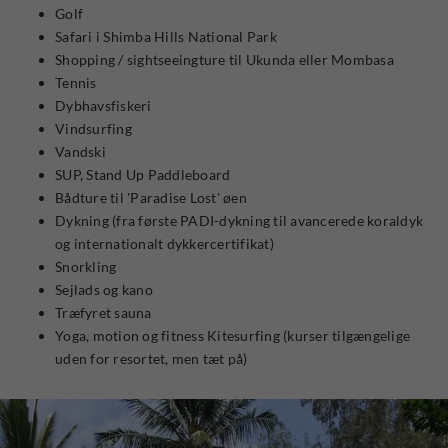
Golf
Safari i Shimba Hills National Park
Shopping / sightseeingture til Ukunda eller Mombasa
Tennis
Dybhavsfiskeri
Vindsurfing
Vandski
SUP, Stand Up Paddleboard
Bådture til 'Paradise Lost' øen
Dykning (fra første PADI-dykning til avancerede koraldyk
og internationalt dykkercertifikat)
Snorkling
Sejlads og kano
Træfyret sauna
Yoga, motion og fitness Kitesurfing (kurser tilgængelige
uden for resortet, men tæt på)