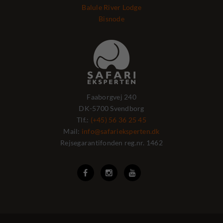
Balule River Lodge
Bisnode
Faaborgvej 240
DK-5700 Svendborg
Tlf.:
(+45) 56 36 25 45
Mail:
info@safarieksperten.dk
Rejsegarantifonden reg.nr. 1462


