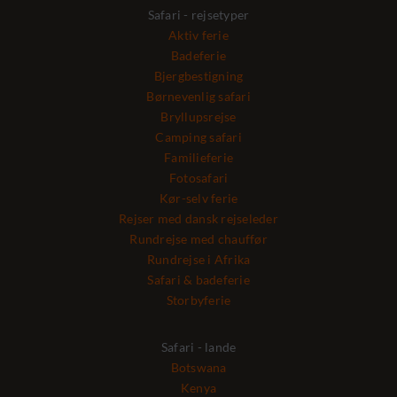
Safari - rejsetyper
Aktiv ferie
Badeferie
Bjergbestigning
Børnevenlig safari
Bryllupsrejse
Camping safari
Familieferie
Fotosafari
Kør-selv ferie
Rejser med dansk rejseleder
Rundrejse med chauffør
Rundrejse i Afrika
Safari & badeferie
Storbyferie
Safari - lande
Botswana
Kenya