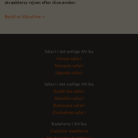
skræddersy rejsen efter dine ønsker.
Bestil et tilbud her >
Safari i det østlige Afrika
Kenya safari
Tanzania safari
Uganda safari
Safari i det sydlige Afrika
Sydafrika safari
Namibia safari
Botswana safari
Zimbabwe safari
Badeferie i Afrika
Zanzibar badeferie
Madagaskar badeferie