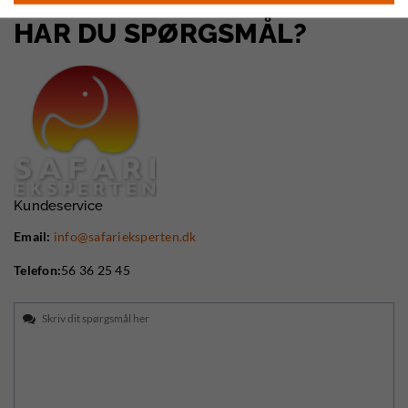
HAR DU SPØRGSMÅL?
Kundeservice
Email:
info@safarieksperten.dk
Telefon:
56 36 25 45