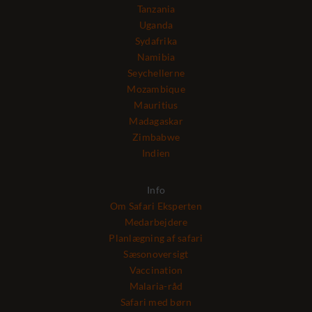
Tanzania
Uganda
Sydafrika
Namibia
Seychellerne
Mozambique
Mauritius
Madagaskar
Zimbabwe
Indien
Info
Om Safari Eksperten
Medarbejdere
Planlægning af safari
Sæsonoversigt
Vaccination
Malaria-råd
Safari med børn