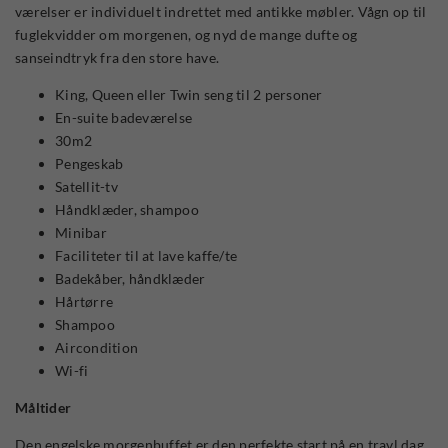
værelser er individuelt indrettet med antikke møbler. Vågn op til
fuglekvidder om morgenen, og nyd de mange dufte og
sanseindtryk fra den store have.
King, Queen eller Twin seng til 2 personer
En-suite badeværelse
30m2
Pengeskab
Satellit-tv
Håndklæder, shampoo
Minibar
Faciliteter til at lave kaffe/te
Badekåber, håndklæder
Hårtørre
Shampoo
Aircondition
Wi-fi
Måltider
Den engelske morgenbuffet er den perfekte start på en travl dag.