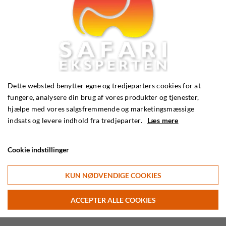
Kundeservice
Dette websted benytter egne og tredjeparters cookies for at
Email:
info@safarieksperten.dk
fungere, analysere din brug af vores produkter og tjenester,
hjælpe med vores salgsfremmende og marketingsmæssige
Telefon:
56 36 25 45
indsats og levere indhold fra tredjeparter.
Læs mere
Cookie indstillinger
KUN NØDVENDIGE COOKIES
ACCEPTER ALLE COOKIES