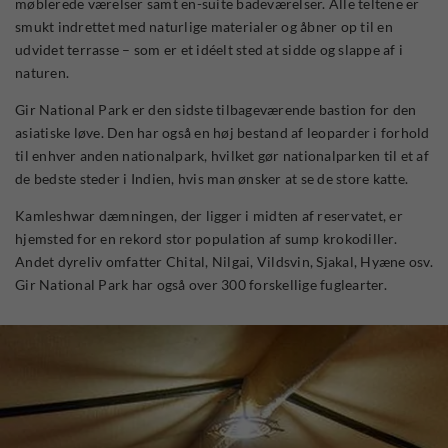
møblerede værelser samt en-suite badeværelser. Alle teltene er
smukt indrettet med naturlige materialer og åbner op til en
udvidet terrasse – som er et idéelt sted at sidde og slappe af i
naturen.
Gir National Park er den sidste tilbageværende bastion for den
asiatiske løve. Den har også en høj bestand af leoparder i forhold
til enhver anden nationalpark, hvilket gør nationalparken til et af
de bedste steder i Indien, hvis man ønsker at se de store katte.
Kamleshwar dæmningen, der ligger i midten af reservatet, er
hjemsted for en rekord stor population af sump krokodiller.
Andet dyreliv omfatter Chital, Nilgai, Vildsvin, Sjakal, Hyæne osv.
Gir National Park har også over 300 forskellige fuglearter.