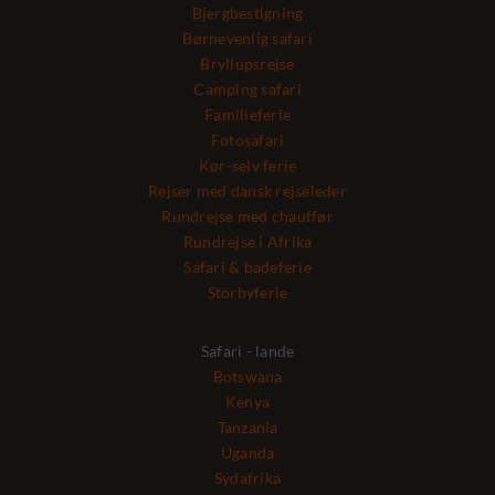
Bjergbestigning
Børnevenlig safari
Bryllupsrejse
Camping safari
Familieferie
Fotosafari
Kør-selv ferie
Rejser med dansk rejseleder
Rundrejse med chauffør
Rundrejse i Afrika
Safari & badeferie
Storbyferie
Safari - lande
Botswana
Kenya
Tanzania
Uganda
Sydafrika