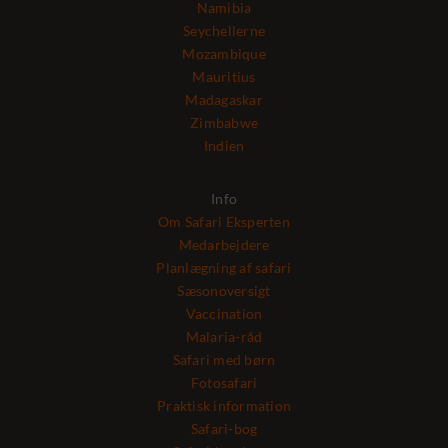
Namibia
Seychellerne
Mozambique
Mauritius
Madagaskar
Zimbabwe
Indien
Info
Om Safari Eksperten
Medarbejdere
Planlægning af safari
Sæsonoversigt
Vaccination
Malaria-råd
Safari med børn
Fotosafari
Praktisk information
Safari-bog