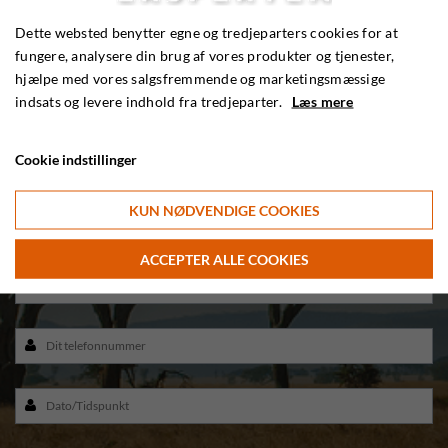
- Bliv ringet op og lad os mødes på din hjemmebane
Dette websted benytter egne og tredjeparters cookies for at
fungere, analysere din brug af vores produkter og tjenester,
hjælpe med vores salgsfremmende og marketingsmæssige
Har du spørgsmål eller brug for sparring? Vi ringer dig op, når
indsats og levere indhold fra tredjeparter.
Læs mere
det passer dig. Det hele foregår over telefonen – nemt, hurtigt og
på dine præmisser.
Cookie indstillinger
KUN NØDVENDIGE COOKIES
ACCEPTER ALLE COOKIES