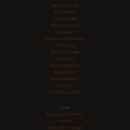
Sæsonoversigt
Vaccination
Malaria-råd
Safari med børn
Fotosafari
Praktisk information
Safari-bog
Safari-kataloger
Betal rejse
Rejsebetingelser
Nyhedsbrev
Bestil gavekort
Kontakt
Privatlivspolitik
Links
Rejsegarantifonden
Nordea
Balule River Lodge