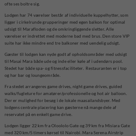
ofte ses boltre sig.
Lodgen har 74 værelser består af individuelle kuppelhytter, som
ligger i cirkelrunde grupperinger med egen balkon for optimal
udsigt til Marafloden og de omkringliggende sletter. Alle
værelser er indrettet med moderne bad med brus. Den store VIP
suite har ikke mindre end tre balkoner med uendelig udsigt.
Gæster til lodgen kan nyde godt af opholdsområder med udsigt
til Masai Mara både ude og inde eller køle af i udendørs pool.
Stedet har både spa- og fitnessfaciliteter. Restauranten er i top
og har bar og loungeområde.
Fra stedet arrangeres game drives, night game drives, guided
walks/fugleture for amatører/professionelle og hot air balloon.
Der er mulighed for besøg i de lokale maasailandsbyer. Med
lodgens centrale placering kan gæsterne nå mange dele af
reservatet på en enkelt game drive.
Lodgen ligger 22 km fra Oloololo Gate og 39 km fra Misiara Gate
med 320 km/5 timers kørsel til Nairobi. Mara Serena Airstrip