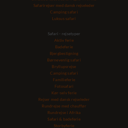
Safarirejser med dansk rejseleder
Camping safari
Luksus safari
Safari - rejsetyper
Aktiv ferie
Badeferie
Bjergbestigning
Børnevenlig safari
Bryllupsrejse
Camping safari
Familieferie
Fotosafari
Kør-selv ferie
Rejser med dansk rejseleder
Rundrejse med chauffør
Rundrejse i Afrika
Safari & badeferie
Storbyferie