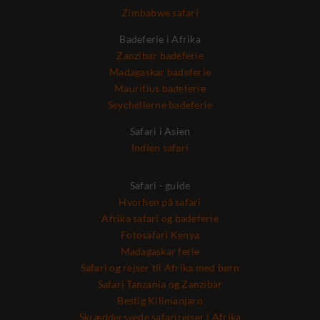
Zimbabwe safari
Badeferie i Afrika
Zanzibar badeferie
Madagaskar badeferie
Mauritius badeferie
Seychellerne badeferie
Safari i Asien
Indien safari
Safari - guide
Hvorhen på safari
Afrika safari og badeferie
Fotosafari Kenya
Madagaskar ferie
Safari og rejser til Afrika med børn
Safari Tanzania og Zanzibar
Bestig Kilimanjaro
Skræddersyede safarirejser i Afrika