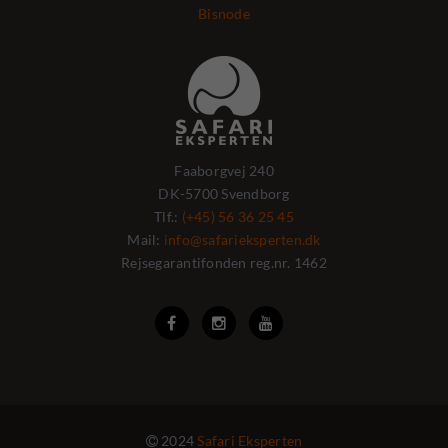
Bisnode
Faaborgvej 240
DK-5700 Svendborg
Tlf.:
(+45) 56 36 25 45
Mail:
info@safarieksperten.dk
Rejsegarantifonden reg.nr. 1462



2024
Safari Eksperten
