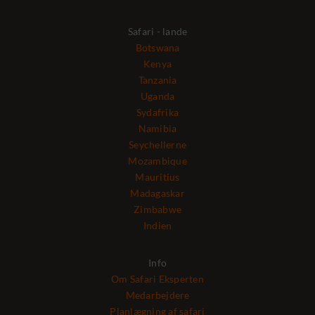
Safari - lande
Botswana
Kenya
Tanzania
Uganda
Sydafrika
Namibia
Seychellerne
Mozambique
Mauritius
Madagaskar
Zimbabwe
Indien
Info
Om Safari Eksperten
Medarbejdere
Planlægning af safari