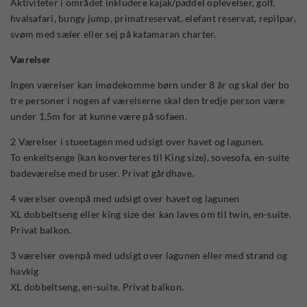
Aktiviteter i området inkludere kajak/paddel oplevelser, golf,
hvalsafari, bungy jump, primatreservat, elefant reservat, repilpar,
svøm med sæler eller sej på katamaran charter.
Værelser
Ingen værelser kan imødekomme børn under 8 år og skal der bo
tre personer i nogen af værelserne skal den tredje person være
under 1,5m for at kunne være på sofaen.
2 Værelser i stueetagen med udsigt over havet og lagunen.
To enkeltsenge (kan konverteres til King size), sovesofa, en-suite
badeværelse med bruser. Privat gårdhave.
4 værelser ovenpå med udsigt over havet og lagunen
XL dobbeltseng eller king size der kan laves om til twin, en-suite.
Privat balkon.
3 værelser ovenpå med udsigt over lagunen eller med strand og
havkig
XL dobbeltseng, en-suite. Privat balkon.