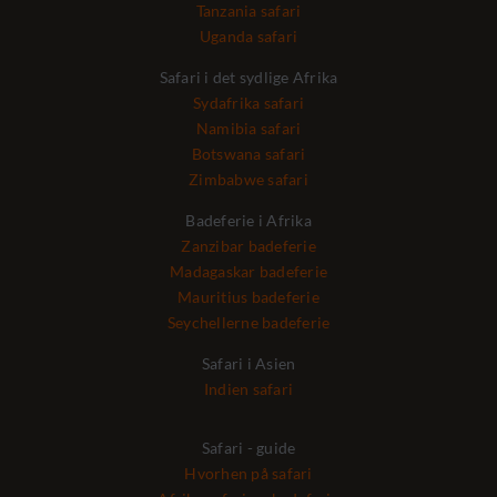
Tanzania safari
Uganda safari
Safari i det sydlige Afrika
Sydafrika safari
Namibia safari
Botswana safari
Zimbabwe safari
Badeferie i Afrika
Zanzibar badeferie
Madagaskar badeferie
Mauritius badeferie
Seychellerne badeferie
Safari i Asien
Indien safari
Safari - guide
Hvorhen på safari