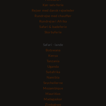
Kør-selv ferie
Rejser med dansk rejseleder
Rundrejse med chauffør
Rundrejse i Afrika
Safari & badeferie
Storbyferie
Safari - lande
Botswana
Kenya
Tanzania
Uganda
Sydafrika
Namibia
Seychellerne
Mozambique
Mauritius
Madagaskar
Zimbabwe