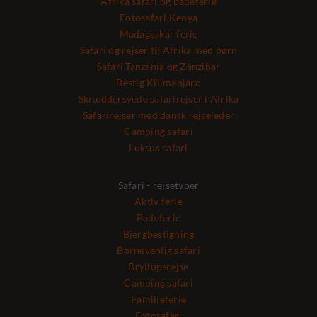
Afrika safari og badeferie
Fotosafari Kenya
Madagaskar ferie
Safari og rejser til Afrika med børn
Safari Tanzania og Zanzibar
Bestig Kilimanjaro
Skræddersyede safarirejser i Afrika
Safarirejser med dansk rejseleder
Camping safari
Luksus safari
Safari - rejsetyper
Aktiv ferie
Badeferie
Bjergbestigning
Børnevenlig safari
Bryllupsrejse
Camping safari
Familieferie
Fotosafari