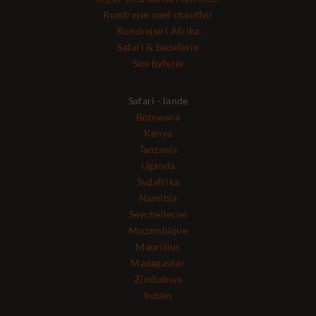
Rundrejse med chauffør
Rundrejse i Afrika
Safari & badeferie
Storbyferie
Safari - lande
Botswana
Kenya
Tanzania
Uganda
Sydafrika
Namibia
Seychellerne
Mozambique
Mauritius
Madagaskar
Zimbabwe
Indien