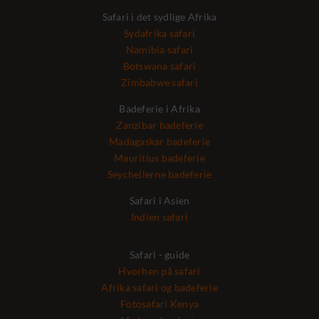
Safari i det sydlige Afrika
Sydafrika safari
Namibia safari
Botswana safari
Zimbabwe safari
Badeferie i Afrika
Zanzibar badeferie
Madagaskar badeferie
Mauritius badeferie
Seychellerne badeferie
Safari i Asien
Indien safari
Safari - guide
Hvorhen på safari
Afrika safari og badeferie
Fotosafari Kenya