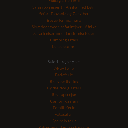
Madagaskar ferie
Safari og rejser til Afrika med børn
Safari Tanzania og Zanzibar
Bestig Kilimanjaro
Skræddersyede safarirejser i Afrika
Safarirejser med dansk rejseleder
Camping safari
Luksus safari
Safari - rejsetyper
Aktiv ferie
Badeferie
Bjergbestigning
Børnevenlig safari
Bryllupsrejse
Camping safari
Familieferie
Fotosafari
Kør-selv ferie
Rejser med dansk rejseleder