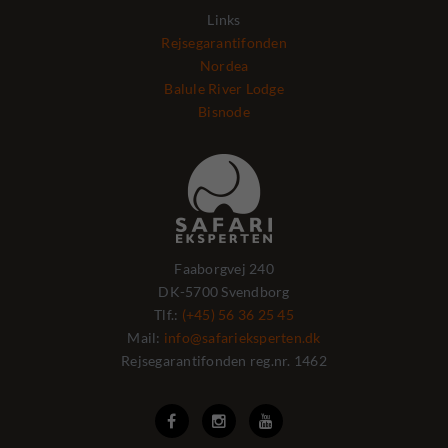
Links
Rejsegarantifonden
Nordea
Balule River Lodge
Bisnode
Faaborgvej 240
DK-5700 Svendborg
Tlf.:
(+45) 56 36 25 45
Mail:
info@safarieksperten.dk
Rejsegarantifonden reg.nr. 1462


