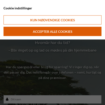
Cookie indstillinger
KUN NØDVENDIGE COOKIES
ACCEPTER ALLE COOKIES
Hvornår har du tid?
- Bliv ringet op og lad os mødes på din hjemmebane
Har du spørgsmål eller brug for sparring? Vi ringer dig op, når
det passer dig. Det hele foregår over telefonen – nemt, hurtigt og
på dine præmisser.