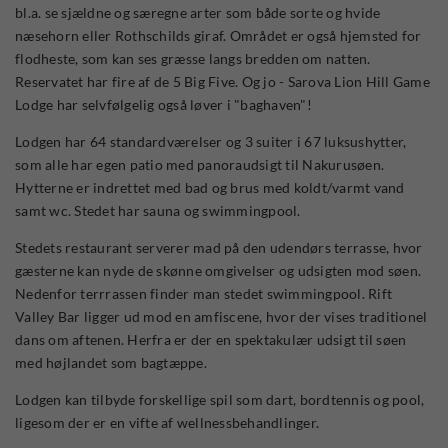
bl.a. se sjældne og særegne arter som både sorte og hvide
næsehorn eller Rothschilds giraf. Området er også hjemsted for
flodheste, som kan ses græsse langs bredden om natten.
Reservatet har fire af de 5 Big Five. Og jo - Sarova Lion Hill Game
Lodge har selvfølgelig også løver i "baghaven"!
Lodgen har 64 standardværelser og 3 suiter i 67 luksushytter,
som alle har egen patio med panoraudsigt til Nakurusøen.
Hytterne er indrettet med bad og brus med koldt/varmt vand
samt wc. Stedet har sauna og swimmingpool.
Stedets restaurant serverer mad på den udendørs terrasse, hvor
gæsterne kan nyde de skønne omgivelser og udsigten mod søen.
Nedenfor terrrassen finder man stedet swimmingpool. Rift
Valley Bar ligger ud mod en amfiscene, hvor der vises traditionel
dans om aftenen. Herfra er der en spektakulær udsigt til søen
med højlandet som bagtæppe.
Lodgen kan tilbyde forskellige spil som dart, bordtennis og pool,
ligesom der er en vifte af wellnessbehandlinger.