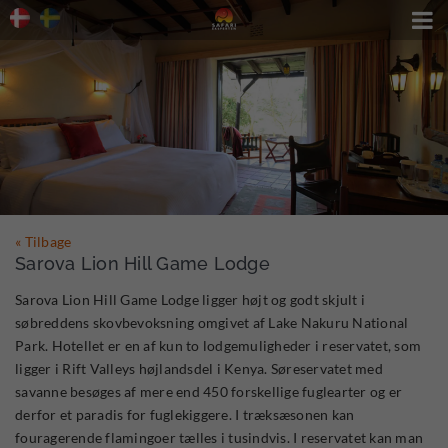

« Tilbage
Sarova Lion Hill Game Lodge
Sarova Lion Hill Game Lodge ligger højt og godt skjult i
søbreddens skovbevoksning omgivet af Lake Nakuru National
Park. Hotellet er en af kun to lodgemuligheder i reservatet, som
ligger i Rift Valleys højlandsdel i Kenya. Søreservatet med
savanne besøges af mere end 450 forskellige fuglearter og er
derfor et paradis for fuglekiggere. I træksæsonen kan
fouragerende flamingoer tælles i tusindvis. I reservatet kan man