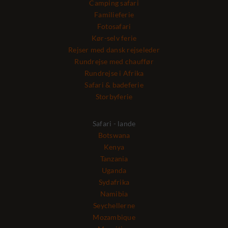
Camping safari
Familieferie
Fotosafari
Kør-selv ferie
Rejser med dansk rejseleder
Rundrejse med chauffør
Rundrejse i Afrika
Safari & badeferie
Storbyferie
Safari - lande
Botswana
Kenya
Tanzania
Uganda
Sydafrika
Namibia
Seychellerne
Mozambique