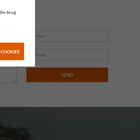
din brug
 COOKIES