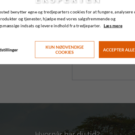
sted benytter egne og tredjeparters cookies for at fungere, analysere 
produkter og tjenester, hjælpe med vores salgsfremmende og
smæssige indsats og levere indhold fra tredjeparter.
Læs mere
ce
arieksperten.dk
KUN NØDVENDIGE
stillinger
ACCEPTER ALLE
5 45
COOKIES
Hvornår har du tid?