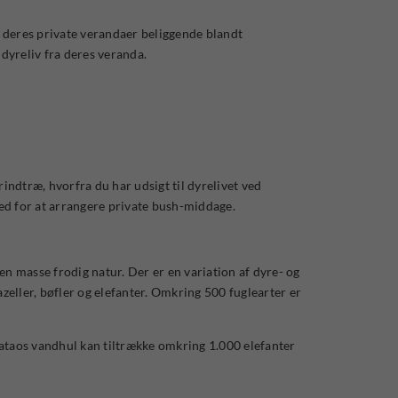
 deres private verandaer beliggende blandt
 dyreliv fra deres veranda.
ndtræ, hvorfra du har udsigt til dyrelivet ved
ed for at arrangere private bush-middage.
en masse frodig natur. Der er en variation af dyre- og
gazeller, bøfler og elefanter. Omkring 500 fuglearter er
 Sataos vandhul kan tiltrække omkring 1.000 elefanter