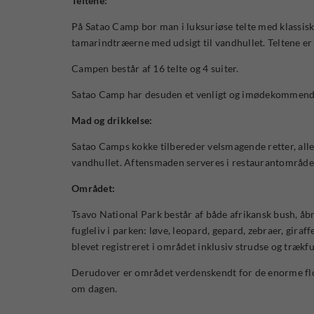
Teltene:
På Satao Camp bor man i luksuriøse telte med klassisk
tamarindtræerne med udsigt til vandhullet. Teltene er 
Campen består af 16 telte og 4 suiter.
Satao Camp har desuden et venligt og imødekommende p
Mad og drikkelse:
Satao Camps kokke tilbereder velsmagende retter, alle
vandhullet. Aftensmaden serveres i restaurantområdet,
Området:
Tsavo National Park består af både afrikansk bush, åbn
fugleliv i parken: løve, leopard, gepard, zebraer, giraf
blevet registreret i området inklusiv strudse og trækfu
Derudover er området verdenskendt for de enorme flokke
om dagen.