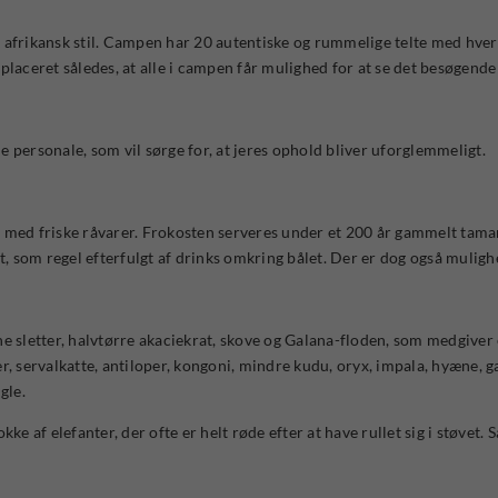
 afrikansk stil. Campen har 20 autentiske og rummelige telte med hver
placeret således, at alle i campen får mulighed for at se det besøgende
ersonale, som vil sørge for, at jeres ophold bliver uforglemmeligt.
 med friske råvarer. Frokosten serveres under et 200 år gammelt tamari
 som regel efterfulgt af drinks omkring bålet. Der er dog også muligh
e sletter, halvtørre akaciekrat, skove og Galana-floden, som medgiver 
fer, servalkatte, antiloper, kongoni, mindre kudu, oryx, impala, hyæne, 
gle.
 af elefanter, der ofte er helt røde efter at have rullet sig i støvet.