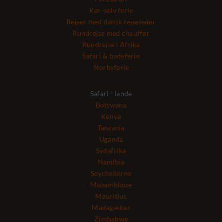
Kør-selv ferie
Rejser med dansk rejseleder
Rundrejse med chauffør
Rundrejse i Afrika
Safari & badeferie
Storbyferie
Safari - lande
Botswana
Kenya
Tanzania
Uganda
Sydafrika
Namibia
Seychellerne
Mozambique
Mauritius
Madagaskar
Zimbabwe