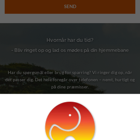
Hvornår har du tid?
- Bliv ringet op og lad os mødes på din hjemmebane
Har du spørgsmål eller brug for sparring? Vi ringer dig op, når
det passer dig. Det hele foregår over telefonen – nemt, hurtigt og
på dine præmisser.