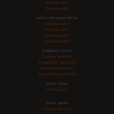
Tanzania safari
Uganda safari
Safari i det sydlige Afrika
Sydafrika safari
Namibia safari
Botswana safari
Zimbabwe safari
Badeferie i Afrika
Zanzibar badeferie
Madagaskar badeferie
Mauritius badeferie
Seychellerne badeferie
Safari i Asien
Indien safari
Safari - guide
Hvorhen på safari