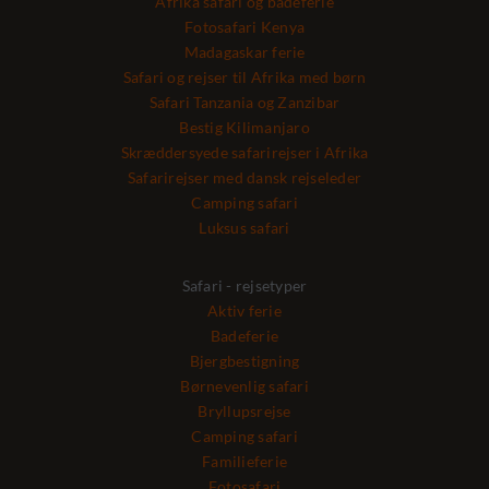
Afrika safari og badeferie
Fotosafari Kenya
Madagaskar ferie
Safari og rejser til Afrika med børn
Safari Tanzania og Zanzibar
Bestig Kilimanjaro
Skræddersyede safarirejser i Afrika
Safarirejser med dansk rejseleder
Camping safari
Luksus safari
Safari - rejsetyper
Aktiv ferie
Badeferie
Bjergbestigning
Børnevenlig safari
Bryllupsrejse
Camping safari
Familieferie
Fotosafari