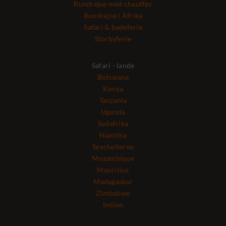
Rundrejse med chauffør
Rundrejse i Afrika
Safari & badeferie
Storbyferie
Safari - lande
Botswana
Kenya
Tanzania
Uganda
Sydafrika
Namibia
Seychellerne
Mozambique
Mauritius
Madagaskar
Zimbabwe
Indien