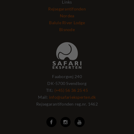
Links
Rejsegarantifonden
Nordea
Balule River Lodge
Bisnode
Faaborgvej 240
DK-5700 Svendborg
Tlf.:
(+45) 56 36 25 45
Mail:
info@safarieksperten.dk
Rejsegarantifonden reg.nr. 1462


