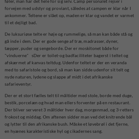
føler, man har det hele for sig selv. Camp personalet rejser i
forvejen med udstyr og proviant, således at campen er klar når I
ankommer. Teltene er slået op, maden er klar og vandet er varmet
til et dejligt bad.
De luksuriøse telte er høje og rummelige, så man kan både stå og
gå inde i dem. Der er gode senge af træ, madrasser, dyner,
tæpper, puder og sengeborde. Der er moskitonet både for
"vinduerne" sDer er toilet-og badfaciliteter bagerst i teltet og
afskærmet af kanvas teltdug. Udenfor teltet er der en veranda
med to safaristole og bord, så man kan sidde udenfor sit telt og
nyde naturen, lydene og slappe af midt i det afrikanske
safarieventyr.
Der er et stort fælles telt til måltider med stole, borde med duge,
bestik, porcelæn og hvad man ellers forventer på en restaurant.
Der bliver serveret 3 måltider hver dag, morgenmad, og 3-retters
frokost og middag. Om aftenen sidder man ved det knitrende bål
og lytter til den afrikanske bush. Måske et løvebrøl i det fjerne,
en hyænes karakteristiske hyl og cikadernes sang.