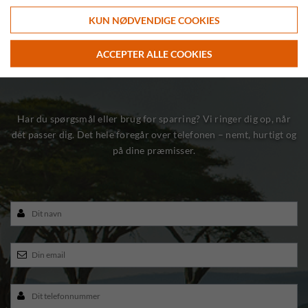
KUN NØDVENDIGE COOKIES
Hvornår har du tid?
ACCEPTER ALLE COOKIES
- Bliv ringet op og lad os mødes på din hjemmebane
Har du spørgsmål eller brug for sparring? Vi ringer dig op, når
det passer dig. Det hele foregår over telefonen – nemt, hurtigt og
på dine præmisser.