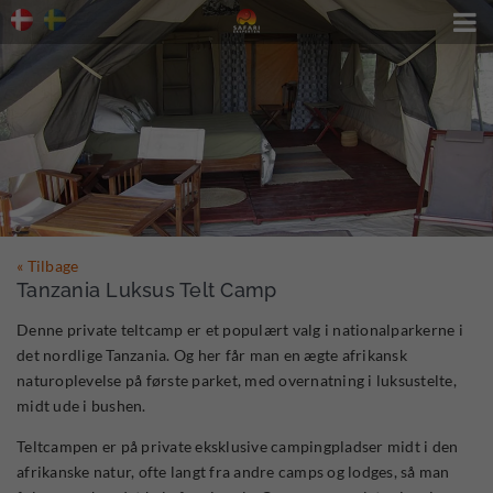

« Tilbage
Tanzania Luksus Telt Camp
Denne private teltcamp er et populært valg i nationalparkerne i
det nordlige Tanzania. Og her får man en ægte afrikansk
naturoplevelse på første parket, med overnatning i luksustelte,
midt ude i bushen.
Teltcampen er på private eksklusive campingpladser midt i den
afrikanske natur, ofte langt fra andre camps og lodges, så man