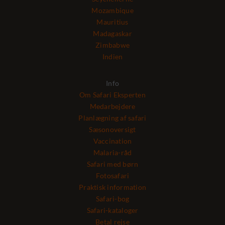
Mozambique
Mauritius
Madagaskar
Zimbabwe
Indien
Info
Om Safari Eksperten
Medarbejdere
Planlægning af safari
Sæsonoversigt
Vaccination
Malaria-råd
Safari med børn
Fotosafari
Praktisk information
Safari-bog
Safari-kataloger
Betal rejse