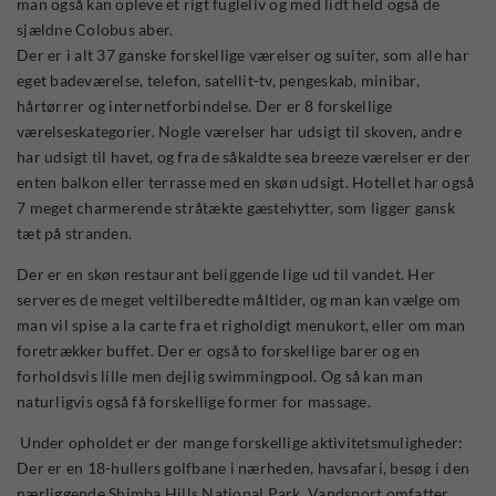
man også kan opleve et rigt fugleliv og med lidt held også de
sjældne Colobus aber.
Der er i alt 37 ganske forskellige værelser og suiter, som alle har
eget badeværelse, telefon, satellit-tv, pengeskab, minibar,
hårtørrer og internetforbindelse. Der er 8 forskellige
værelseskategorier. Nogle værelser har udsigt til skoven, andre
har udsigt til havet, og fra de såkaldte sea breeze værelser er der
enten balkon eller terrasse med en skøn udsigt. Hotellet har også
7 meget charmerende stråtækte gæstehytter, som ligger gansk
tæt på stranden.
Der er en skøn restaurant beliggende lige ud til vandet. Her
serveres de meget veltilberedte måltider, og man kan vælge om
man vil spise a la carte fra et righoldigt menukort, eller om man
foretrækker buffet. Der er også to forskellige barer og en
forholdsvis lille men dejlig swimmingpool. Og så kan man
naturligvis også få forskellige former for massage.
Under opholdet er der mange forskellige aktivitetsmuligheder:
Der er en 18-hullers golfbane i nærheden, havsafari, besøg i den
nærliggende Shimba Hills National Park. Vandsport omfatter