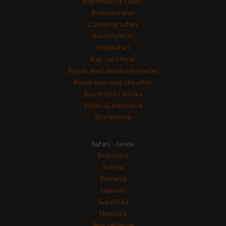
Børnevenlig safari
Bryllupsrejse
Camping safari
Familieferie
Fotosafari
Kør-selv ferie
Rejser med dansk rejseleder
Rundrejse med chauffør
Rundrejse i Afrika
Safari & badeferie
Storbyferie
Safari - lande
Botswana
Kenya
Tanzania
Uganda
Sydafrika
Namibia
Seychellerne