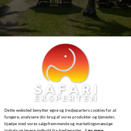
Se flere fotos
HAR DU SPØRGSMÅL?
Dette websted benytter egne og tredjeparters cookies for at
fungere, analysere din brug af vores produkter og tjenester,
hjælpe med vores salgsfremmende og marketingsmæssige
indsats og levere indhold fra tredjeparter.
Læs mere