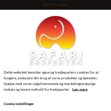
Sydafrika safari
Namibia safari
Botswana safari
Zimbabwe safari
Badeferie i Afrika
Zanzibar badeferie
Madagaskar badeferie
Mauritius badeferie
Seychellerne badeferie
Safari i Asien
Indien safari
Dette websted benytter egne og tredjeparters cookies for at
fungere, analysere din brug af vores produkter og tjenester,
Safari - guide
hjælpe med vores salgsfremmende og marketingsmæssige
Hvorhen på safari
indsats og levere indhold fra tredjeparter.
Læs mere
Afrika safari og badeferie
Fotosafari Kenya
Cookie indstillinger
Madagaskar ferie
Safari og rejser til Afrika med børn