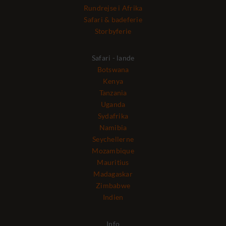
Rundrejse i Afrika
Safari & badeferie
Storbyferie
Safari - lande
Botswana
Kenya
Tanzania
Uganda
Sydafrika
Namibia
Seychellerne
Mozambique
Mauritius
Madagaskar
Zimbabwe
Indien
Info