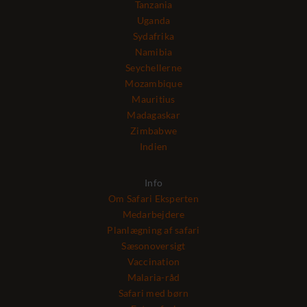
Tanzania
Uganda
Sydafrika
Namibia
Seychellerne
Mozambique
Mauritius
Madagaskar
Zimbabwe
Indien
Info
Om Safari Eksperten
Medarbejdere
Planlægning af safari
Sæsonoversigt
Vaccination
Malaria-råd
Safari med børn