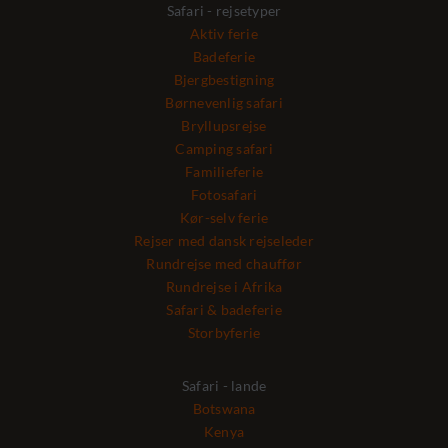
Safari - rejsetyper
Aktiv ferie
Badeferie
Bjergbestigning
Børnevenlig safari
Bryllupsrejse
Camping safari
Familieferie
Fotosafari
Kør-selv ferie
Rejser med dansk rejseleder
Rundrejse med chauffør
Rundrejse i Afrika
Safari & badeferie
Storbyferie
Safari - lande
Botswana
Kenya