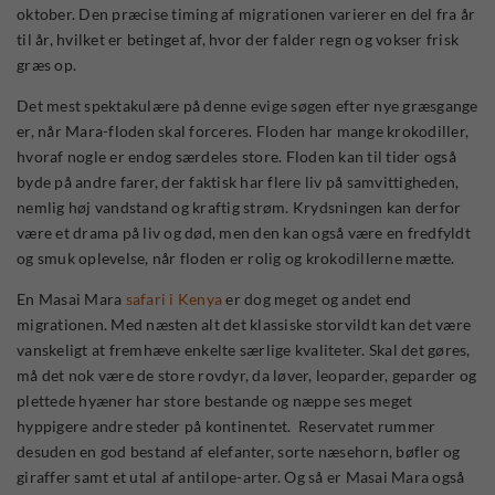
oktober. Den præcise timing af migrationen varierer en del fra år
til år, hvilket er betinget af, hvor der falder regn og vokser frisk
græs op.
Det mest spektakulære på denne evige søgen efter nye græsgange
er, når Mara-floden skal forceres. Floden har mange krokodiller,
hvoraf nogle er endog særdeles store. Floden kan til tider også
byde på andre farer, der faktisk har flere liv på samvittigheden,
nemlig høj vandstand og kraftig strøm. Krydsningen kan derfor
være et drama på liv og død, men den kan også være en fredfyldt
og smuk oplevelse, når floden er rolig og krokodillerne mætte.
En Masai Mara
safari i Kenya
er dog meget og andet end
migrationen. Med næsten alt det klassiske storvildt kan det være
vanskeligt at fremhæve enkelte særlige kvaliteter. Skal det gøres,
må det nok være de store rovdyr, da løver, leoparder, geparder og
plettede hyæner har store bestande og næppe ses meget
hyppigere andre steder på kontinentet. Reservatet rummer
desuden en god bestand af elefanter, sorte næsehorn, bøfler og
giraffer samt et utal af antilope-arter. Og så er Masai Mara også