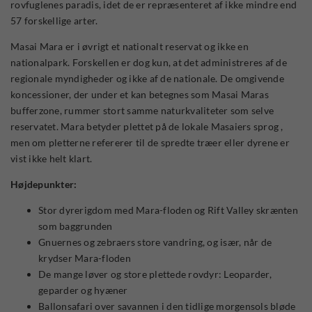
rovfuglenes paradis, idet de er repræsenteret af ikke mindre end
57 forskellige arter.
Masai Mara er i øvrigt et nationalt reservat og ikke en
nationalpark. Forskellen er dog kun, at det administreres af de
regionale myndigheder og ikke af de nationale. De omgivende
koncessioner, der under et kan betegnes som Masai Maras
bufferzone, rummer stort samme naturkvaliteter som selve
reservatet. Mara betyder plettet på de lokale Masaiers sprog ,
men om pletterne refererer til de spredte træer eller dyrene er
vist ikke helt klart.
Højdepunkter:
Stor dyrerigdom med Mara-floden og Rift Valley skrænten
som baggrunden
Gnuernes og zebraers store vandring, og især, når de
krydser Mara-floden
De mange løver og store plettede rovdyr: Leoparder,
geparder og hyæner
Ballonsafari over savannen i den tidlige morgensols bløde