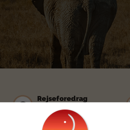
Rejseforedrag
Gratis rejseforedrag om rejser til Afrika
og Indien.
Kom med til gratis inspirationsforedrag