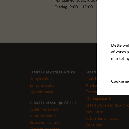
Mandag-torsdag: 9:00 - 16:00
Fredag: 9:00 – 15:00
Dette web
af vores 
marketing
Safari i det østlige Afrika
Safari - guide
Kenya safari
Hvorhen på safari
Cookie ind
Tanzania safari
Afrika safari og badefer
Uganda safari
Fotosafari Kenya
Madagaskar ferie
Safari i det sydlige Afrika
Safari og rejser til Afri
Sydafrika safari
med børn
Namibia safari
Safari Tanzania og
Botswana safari
Zanzibar
Zimbabwe safari