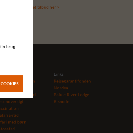
Bestil et tilbud her >
din brug
fo
Links
 Safari Eksperten
Rejsegarantifonden
 COOKIES
edarbejdere
Nordea
anlægning af safari
Balule River Lodge
æsonoversigt
Bisnode
ccination
laria-råd
fari med børn
tosafari