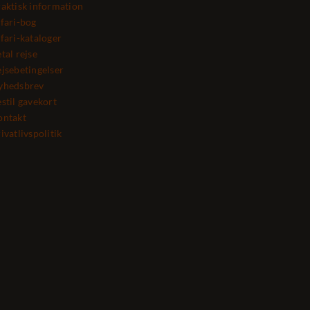
aktisk information
fari-bog
fari-kataloger
tal rejse
jsebetingelser
yhedsbrev
stil gavekort
ontakt
ivatlivspolitik