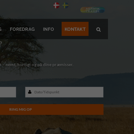
G
FOREDRAG
INFO
KONTAKT

e
n – nemt, hurtigt og på dine præmisser.