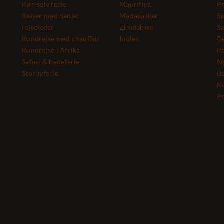
Kør-selv ferie
Mauritius
Pr
Rejser med dansk
Madagaskar
Sa
rejseleder
Zimbabwe
Sa
Rundrejse med chauffør
Indien
Be
Rundrejse i Afrika
Re
Safari & badeferie
N
Storbyferie
Be
K
Pr