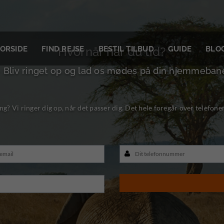
ORSIDE
FIND REJSE
BESTIL TILBUD
GUIDE
BLO
Hvornår har du tid?
- Bliv ringet op og lad os mødes på din hjemmeban
ng? Vi ringer dig op, når det passer dig. Det hele foregår over telefone