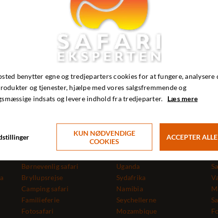
om safari og rejser til Afrika og Indien!
Se kommende arrangementer >
sted benytter egne og tredjeparters cookies for at fungere, analysere 
produkter og tjenester, hjælpe med vores salgsfremmende og
smæssige indsats og levere indhold fra tredjeparter.
Læs mere
Safari - rejsetyper
Safari - lande
In
Aktiv ferie
KUN NØDVENDIGE
Botswana
Om
stillinger
ACCEPTER ALLE
COOKIES
ie
Badeferie
Kenya
M
Bjergbestigning
Tanzania
Pl
Børnevenlig safari
Uganda
S
ka
Bryllupsrejse
Sydafrika
Va
Camping safari
Namibia
Ma
Familieferie
Seychellerne
Sa
Fotosafari
Mozambique
Fo