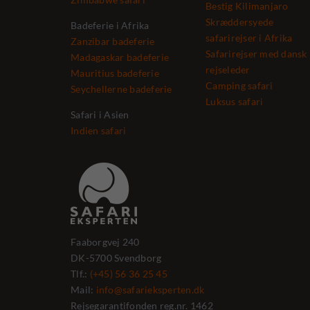
Bestig Kilimanjaro
Skræddersyede
Badeferie i Afrika
safarirejser i Afrika
Zanzibar badeferie
Safarirejser med dansk
Madagaskar badeferie
rejseleder
Mauritius badeferie
Camping safari
Seychellerne badeferie
Luksus safari
Safari i Asien
Indien safari
Faaborgvej 240
DK-5700 Svendborg
Tlf.:
(+45) 56 36 25 45
Mail:
info@safarieksperten.dk
Rejsegarantifonden reg.nr. 1462