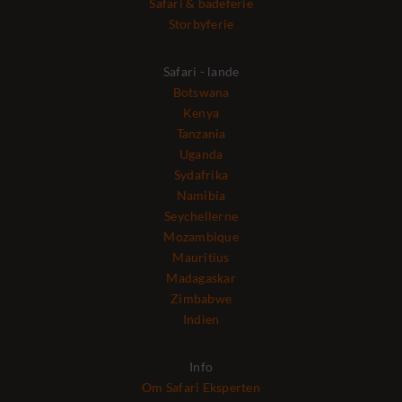
Safari & badeferie
Storbyferie
Safari - lande
Botswana
Kenya
Tanzania
Uganda
Sydafrika
Namibia
Seychellerne
Mozambique
Mauritius
Madagaskar
Zimbabwe
Indien
Info
Om Safari Eksperten