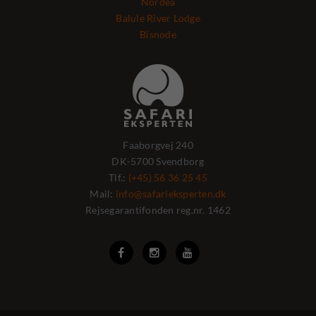
Nordea
Balule River Lodge
Bisnode
Faaborgvej 240
DK-5700 Svendborg
Tlf.:
(+45) 56 36 25 45
Mail:
info@safarieksperten.dk
Rejsegarantifonden reg.nr. 1462


