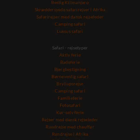
Bestig Kilimanjaro
Skræddersyede safarirejser i Afrika
Safarirejser med dansk rejseleder
Camping safari
Luksus safari
Safari - rejsetyper
Aktiv ferie
Badeferie
Bjergbestigning
Børnevenlig safari
Bryllupsrejse
Camping safari
Familieferie
Fotosafari
Kør-selv ferie
Rejser med dansk rejseleder
Rundrejse med chauffør
Rundrejse i Afrika