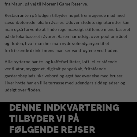
fra Maun, på vej til Moremi Game Reserve.
Restauranten på lodgen tilbyder noget fremragende mad med
sæsonbetonede lokale råvarer. Udover stedets signaturetter kan
man også forvente at finde regelmæssigt skiftende menu baseret
på de lokalbaseret råvarer. Baren har udsigt over pool området
og floden, hvor man her man nyde solnedgangen til et
forfriskende drink i mens man ser vandfuglene ved floden.
Alle hytterne har te- og kaffefaciliteter, loft- eller stående
ventilator, myggenet, digitalt pengeskab, fritstående
garderobeplads, skrivebord og eget badeværelse med bruser.
Hver hytte har en lille terrasse med udendørs siddepladser og
udsigt over floden.
DENNE INDKVARTERING
TILBYDER VI PÅ
FØLGENDE REJSER