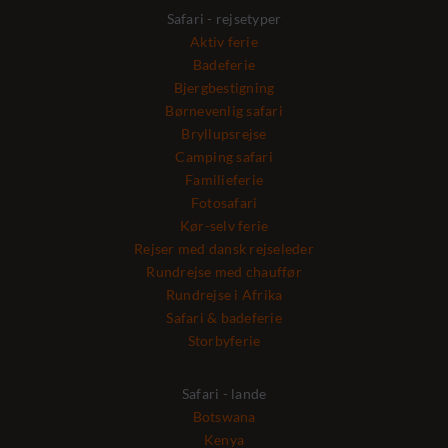
Safari - rejsetyper
Aktiv ferie
Badeferie
Bjergbestigning
Børnevenlig safari
Bryllupsrejse
Camping safari
Familieferie
Fotosafari
Kør-selv ferie
Rejser med dansk rejseleder
Rundrejse med chauffør
Rundrejse i Afrika
Safari & badeferie
Storbyferie
Safari - lande
Botswana
Kenya