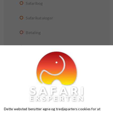
Safaribog
Safarikataloger
Betaling
Generelle betingelser
Nyhedsbrev
Bestil gavekort
Blog
Bestil et møde
Dette websted benytter egne og tredjeparters cookies for at