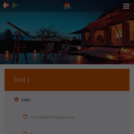

Test 1
Info
Om Safari Eksperten