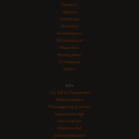
Tanzania
Uganda
Sydafrika
Namibia
Seychellerne
Mozambique
Mauritius
Madagaskar
Zimbabwe
Indien
Info
Om Safari Eksperten
Medarbejdere
Planlægning af safari
Sæsonoversigt
Vaccination
Malaria-råd
Safari med børn