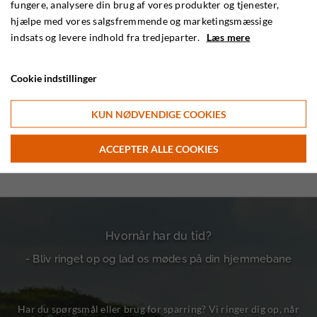
fungere, analysere din brug af vores produkter og tjenester,
Kontakt
hjælpe med vores salgsfremmende og marketingsmæssige
indsats og levere indhold fra tredjeparter.
Læs mere
Rejseforsikringer
Cookie indstillinger
Tilmeld nyhedsbrev
KUN NØDVENDIGE COOKIES
Privatlivspolitik
ACCEPTER ALLE COOKIES
Hvornår har du tid?
- Bliv ringet op og lad os mødes på din hjemmebane
Har du spørgsmål eller brug for sparring? Vi ringer dig op, når