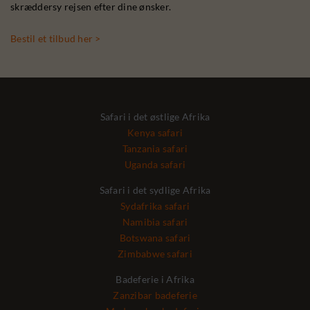
skræddersy rejsen efter dine ønsker.
Bestil et tilbud her >
Safari i det østlige Afrika
Kenya safari
Tanzania safari
Uganda safari
Safari i det sydlige Afrika
Sydafrika safari
Namibia safari
Botswana safari
Zimbabwe safari
Badeferie i Afrika
Zanzibar badeferie