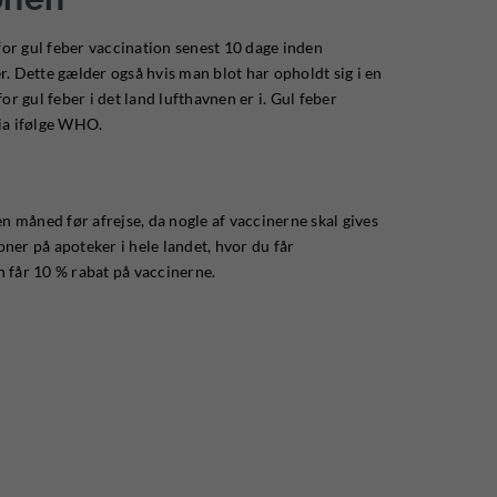
r gul feber vaccination senest 10 dage inden
r. Dette gælder også hvis man blot har opholdt sig i en
or gul feber i det land lufthavnen er i. Gul feber
nia ifølge WHO.
en måned før afrejse, da nogle af vaccinerne skal gives
ioner på apoteker i hele landet, hvor du får
n får 10 % rabat på vaccinerne.