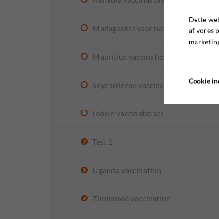
Dette web
Madagaskar vaccinationer
af vores 
marketing
Mauritius vaccinationer
Cookie ind
Seychellerne vaccinationer
Indien vaccinationer
Test 1
Uganda vaccination
Zimbabwe vaccination