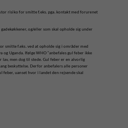
stor risiko for smitte f.eks. pga. kontakt med forurenet
ra gadekøkkener, og/eller som skal opholde sig under
 for smitte f.eks. ved at opholde sig i områder med
nya og Uganda. Ifølge WHO ”anbefales gul feber ikke
 lav, men dog til stede. Gul feber er en alvorlig
slang beskyttelse. Derfor anbefalers alle personer
ul feber, uanset hvor i landet den rejsende skal