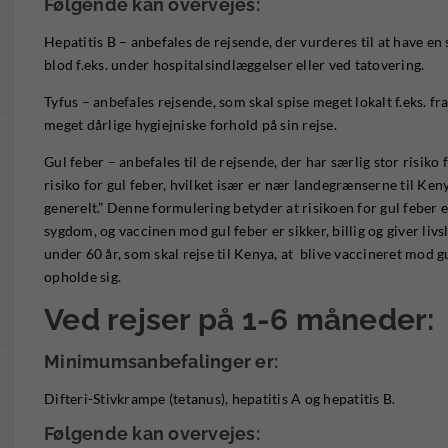
Følgende kan overvejes:
Hepatitis B – anbefales de rejsende, der vurderes til at have en 
blod f.eks. under hospitalsindlæggelser eller ved tatovering.
Tyfus – anbefales rejsende, som skal spise meget lokalt f.eks. f
meget dårlige hygiejniske forhold på sin rejse.
Gul feber – anbefales til de rejsende, der har særlig stor risiko
risiko for gul feber, hvilket især er nær landegrænserne til Ke
generelt.” Denne formulering betyder at risikoen for gul feber er
sygdom, og vaccinen mod gul feber er sikker, billig og giver liv
under 60 år, som skal rejse til Kenya, at blive vaccineret mod g
opholde sig.
Ved rejser på 1-6 måneder:
Minimumsanbefalinger er:
Difteri-Stivkrampe (tetanus), hepatitis A og hepatitis B.
Følgende kan overvejes: