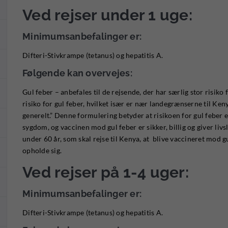
Ved rejser under 1 uge:
Minimumsanbefalinger er:
Difteri-Stivkrampe (tetanus) og hepatitis A.
Følgende kan overvejes:
Gul feber – anbefales til de rejsende, der har særlig stor risiko
risiko for gul feber, hvilket især er nær landegrænserne til Ke
generelt.” Denne formulering betyder at risikoen for gul feber er
sygdom, og vaccinen mod gul feber er sikker, billig og giver liv
under 60 år, som skal rejse til Kenya, at blive vaccineret mod g
opholde sig.
Ved rejser på 1-4 uger:
Minimumsanbefalinger er:
Difteri-Stivkrampe (tetanus) og hepatitis A.