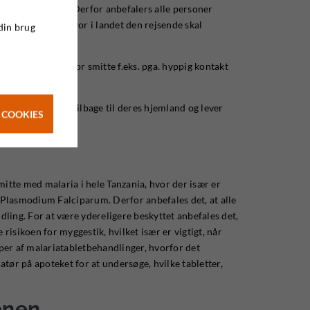
slang beskyttelse. Derfor anbefalers alle personer
ul feber, uanset hvor i landet den rejsende skal
din brug
rlig stor risiko for smitte f.eks. pga. hyppig kontakt
rer, som rejser tilbage til deres hjemland og lever
 COOKIES
mitte med malaria i hele Tanzania, hvor der især er
dt Plasmodium Falciparum. Derfor anbefales det, at alle
ling. For at være ydereligere beskyttet anbefales det,
isikoen for myggestik, hvilket især er vigtigt, når
per af malariatabletbehandlinger, hvorfor det
tør på apoteket for at undersøge, hvilke tabletter,
ionen