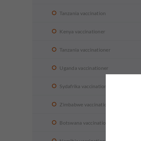
Tanzania vaccination
Kenya vaccinationer
Tanzania vaccinationer
Uganda vaccinationer
Sydafrika vaccinationer
Zimbabwe vaccinationer
Botswana vaccinationer
Namibia vaccinationer