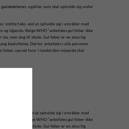
ra gadekøkkener, og/eller som skal opholde sig under
 for smitte f.eks. ved at opholde sig i områder med
nya og Uganda. Ifølge WHO ”anbefales gul feber ikke
 lav, men dog til stede. Gul feber er en alvorlig
slang beskyttelse. Derfor anbefalers alle personer
ul feber, uanset hvor i landet den rejsende skal
 for smitte f.eks. ved at opholde sig i områder med
nya og Uganda. Ifølge WHO ”anbefales gul feber ikke
 lav, men dog til stede. Gul feber er en alvorlig