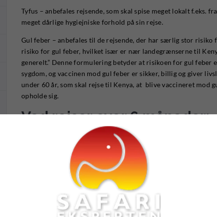
Tyfus – anbefales rejsende, som skal spise meget lokalt f.eks. f
meget dårlige hygiejniske forhold på sin rejse.
Gul feber – anbefales til de rejsende, der har særlig stor risiko
risiko for gul feber, hvilket især er nær landegrænserne til Ke
generelt.” Denne formulering betyder at risikoen for gul feber er
sygdom, og vaccinen mod gul feber er sikker, billig og giver liv
under 60 år, som skal rejse til Kenya, at blive vaccineret mod g
opholde sig.
Ved rejser over 6 måneder:
Minimumsanbefalinger er:
Difteri-Stivkrampe (tetanus), hepatitis A, hepatitis B og tyfus.
Følgende kan overvejes:
Gul feber – anbefales til de rejsende, der har særlig stor risiko
risiko for gul feber, hvilket især er nær landegrænserne til Ke
generelt.” Denne formulering betyder at risikoen for gul feber er