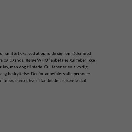
 for smitte f.eks. ved at opholde sig i områder med
nya og Uganda. Ifølge WHO ”anbefales gul feber ikke
 lav, men dog til stede. Gul feber er en alvorlig
slang beskyttelse. Derfor anbefalers alle personer
ul feber, uanset hvor i landet den rejsende skal