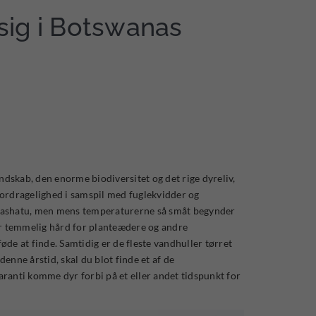
ig i Botswanas
andskab, den enorme biodiversitet og det rige dyreliv,
fordragelighed i samspil med fuglekvidder og
 Mashatu, men mens temperaturerne så småt begynder
 er temmelig hård for planteædere og andre
øde at finde. Samtidig er de fleste vandhuller tørret
enne årstid, skal du blot finde et af de
aranti komme dyr forbi på et eller andet tidspunkt for