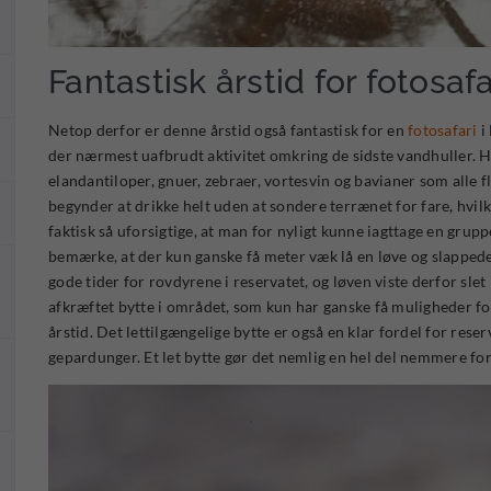
Fantastisk årstid for fotosafa
Netop derfor er denne årstid også fantastisk for en
fotosafari
i
der nærmest uafbrudt aktivitet omkring de sidste vandhuller. H
elandantiloper, gnuer, zebraer, vortesvin og bavianer som alle
begynder at drikke helt uden at sondere terrænet for fare, hvil
faktisk så uforsigtige, at man for nyligt kunne iagttage en grupp
bemærke, at der kun ganske få meter væk lå en løve og slappede a
gode tider for rovdyrene i reservatet, og løven viste derfor slet
afkræftet bytte i området, som kun har ganske få muligheder for 
årstid. Det lettilgængelige bytte er også en klar fordel for reser
gepardunger. Et let bytte gør det nemlig en hel del nemmere fo