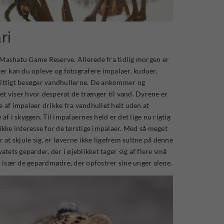
ri
 Mashatu Game Reserve. Allerede fra tidlig morgen er
er kan du opleve og fotografere impalaer, kuduer,
 flittigt besøger vandhullerne. De ankommer og
ket viser hvor desperat de trænger til vand. Dyrene er
e af impalaer drikke fra vandhullet helt uden at
f i skyggen. Til impalaernes held er det lige nu rigtig
 ikke interesse for de tørstige impalaer. Med så meget
at skjule sig, er løverne ikke ligefrem sultne på denne
vatets geparder, der i øjeblikket tager sig af flere små
r især de gepardmødre, der opfostrer sine unger alene.