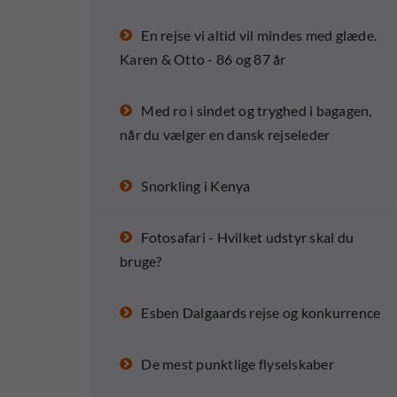
En rejse vi altid vil mindes med glæde.
Karen & Otto - 86 og 87 år
Med ro i sindet og tryghed i bagagen,
når du vælger en dansk rejseleder
Snorkling i Kenya
Fotosafari - Hvilket udstyr skal du
bruge?
Esben Dalgaards rejse og konkurrence
De mest punktlige flyselskaber