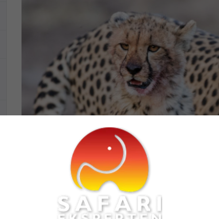
Regnsæsonen skaber ny ba