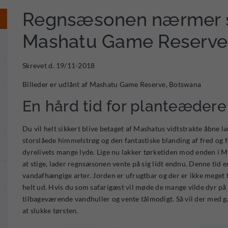
Regnsæsonen nærmer s
Mashatu Game Reserve
Skrevet d. 19/11-2018
Billeder er udlånt af Mashatu Game Reserve, Botswana
En hård tid for planteædere
Du vil helt sikkert blive betaget af Mashatus vidtstrakte åbne l
storslåede himmelstrøg og den fantastiske blanding af fred og 
dyrelivets mange lyde. Lige nu lakker tørketiden mod enden i
at stige, lader regnsæsonen vente på sig lidt endnu. Denne tid
vandafhængige arter. Jorden er ufrugtbar og der er ikke meget f
helt ud. Hvis du som safarigæst vil møde de mange vilde dyr på d
tilbageværende vandhuller og vente tålmodigt. Så vil der med g
at slukke tørsten.