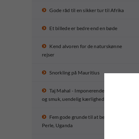
Gode råd til en sikker tur til Afrika
Et billede er bedre end en bøde
Kend alvoren for de naturskønne
rejser
Snorkling på Mauritius
Taj Mahal - Imponerende arkitektur
og smuk, uendelig kærlighed.
Fem gode grunde til at besøge Afrikas
Perle, Uganda