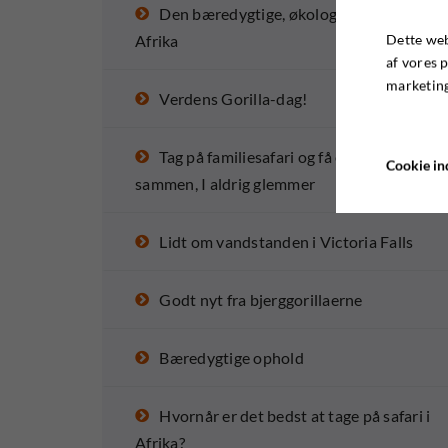
Den bæredygtige, økologiske farm i
Dette web
Afrika
af vores 
marketing
Verdens Gorilla-dag!
Tag på familiesafari og få en oplevelse
Cookie ind
sammen, I aldrig glemmer
Lidt om vandstanden i Victoria Falls
Godt nyt fra bjerggorillaerne
Bæredygtige ophold
Hvornår er det bedst at tage på safari i
Afrika?