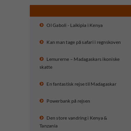
Ol Gaboli - Laikipia i Kenya
Kan man tage på safari i regnskoven
Lemurerne – Madagaskars ikoniske
skatte
En fantastisk rejse til Madagaskar
Powerbank på rejsen
Den store vandring i Kenya &
Tanzania