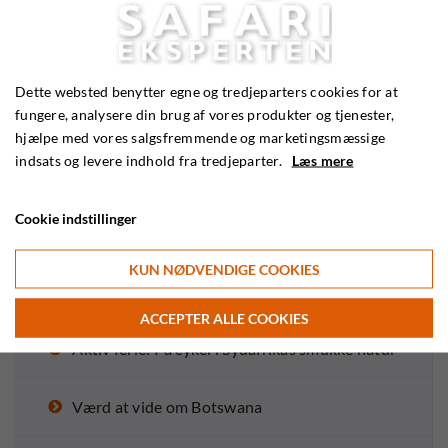
De bedste golfdestinationer i Afrika
Den ultimative tigersafari i Indien
Dette websted benytter egne og tredjeparters cookies for at
fungere, analysere din brug af vores produkter og tjenester,
hjælpe med vores salgsfremmende og marketingsmæssige
Oplev “The Big Five” i Zimbabwes Hwange
indsats og levere indhold fra tredjeparter.
Læs mere
National Park
Cookie indstillinger
Betydningen af en god guide
KUN NØDVENDIGE COOKIES
Kom helt tæt på Bwindis bjerggorillaer
ACCEPTER ALLE COOKIES
Aktiv ferie: På cykel i Sydafrikas smukke natur
Værd at vide om Botswana