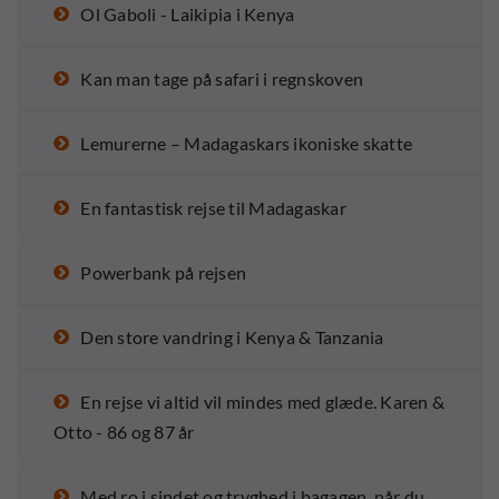
Ol Gaboli - Laikipia i Kenya
Kan man tage på safari i regnskoven
Lemurerne – Madagaskars ikoniske skatte
En fantastisk rejse til Madagaskar
Powerbank på rejsen
Den store vandring i Kenya & Tanzania
En rejse vi altid vil mindes med glæde. Karen &
Otto - 86 og 87 år
Med ro i sindet og tryghed i bagagen, når du