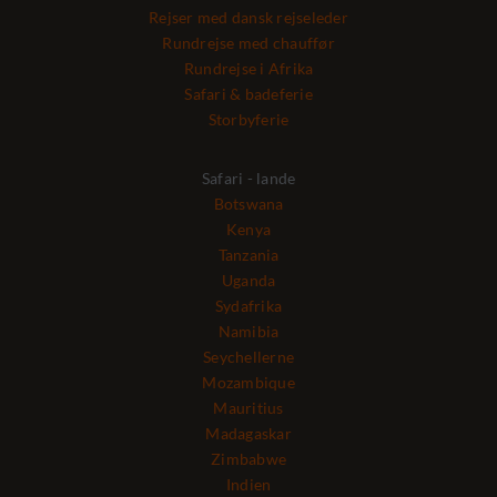
Rejser med dansk rejseleder
Rundrejse med chauffør
Rundrejse i Afrika
Safari & badeferie
Storbyferie
Safari - lande
Botswana
Kenya
Tanzania
Uganda
Sydafrika
Namibia
Seychellerne
Mozambique
Mauritius
Madagaskar
Zimbabwe
Indien