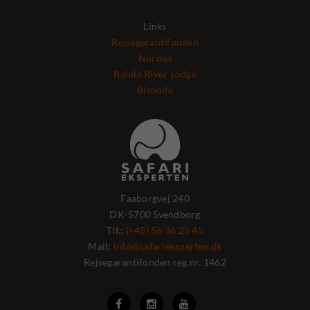
Links
Rejsegarantifonden
Nordea
Balule River Lodge
Bisnode
Faaborgvej 240
DK-5700 Svendborg
Tlf.:
(+45) 56 36 25 45
Mail:
info@safarieksperten.dk
Rejsegarantifonden reg.nr. 1462


