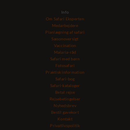
Info
Om Safari Eksperten
Medarbejdere
Planlægning af safari
Sæsonoversigt
Vaccination
Malaria-råd
Safari med børn
Fotosafari
Praktisk information
Safari-bog
Safari-kataloger
Betal rejse
Rejsebetingelser
Nyhedsbrev
Bestil gavekort
Kontakt
Privatlivspolitik