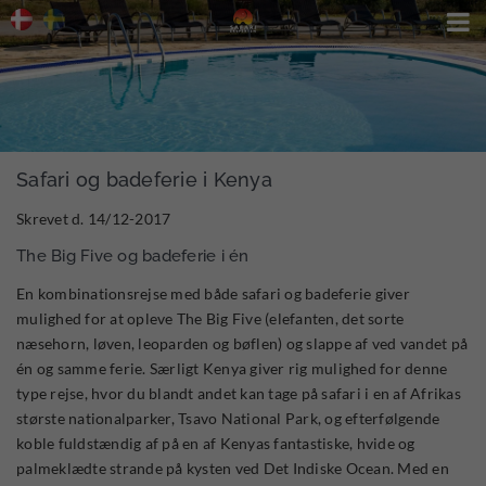

Safari og badeferie i Kenya
Skrevet d. 14/12-2017
The Big Five og badeferie i én
En kombinationsrejse med både safari og badeferie giver
mulighed for at opleve The Big Five (elefanten, det sorte
næsehorn, løven, leoparden og bøflen) og slappe af ved vandet på
én og samme ferie. Særligt Kenya giver rig mulighed for denne
type rejse, hvor du blandt andet kan tage på safari i en af Afrikas
største nationalparker, Tsavo National Park, og efterfølgende
koble fuldstændig af på en af Kenyas fantastiske, hvide og
palmeklædte strande på kysten ved Det Indiske Ocean. Med en