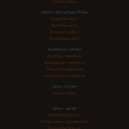
Uganda safari
Safari i det sydlige Afrika
Sydafrika safari
Namibia safari
Botswana safari
Zimbabwe safari
Badeferie i Afrika
Zanzibar badeferie
Madagaskar badeferie
Mauritius badeferie
Seychellerne badeferie
Safari i Asien
Indien safari
Safari - guide
Hvorhen på safari
Afrika safari og badeferie
Fotosafari Kenya