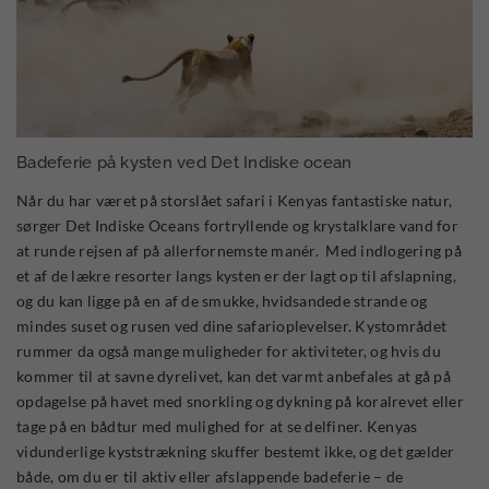
Badeferie på kysten ved Det Indiske ocean
Når du har været på storslået safari i Kenyas fantastiske natur,
sørger Det Indiske Oceans fortryllende og krystalklare vand for
at runde rejsen af på allerfornemste manér. Med indlogering på
et af de lækre resorter langs kysten er der lagt op til afslapning,
og du kan ligge på en af de smukke, hvidsandede strande og
mindes suset og rusen ved dine safarioplevelser. Kystområdet
rummer da også mange muligheder for aktiviteter, og hvis du
kommer til at savne dyrelivet, kan det varmt anbefales at gå på
opdagelse på havet med snorkling og dykning på koralrevet eller
tage på en bådtur med mulighed for at se delfiner. Kenyas
vidunderlige kyststrækning skuffer bestemt ikke, og det gælder
både, om du er til aktiv eller afslappende badeferie – de