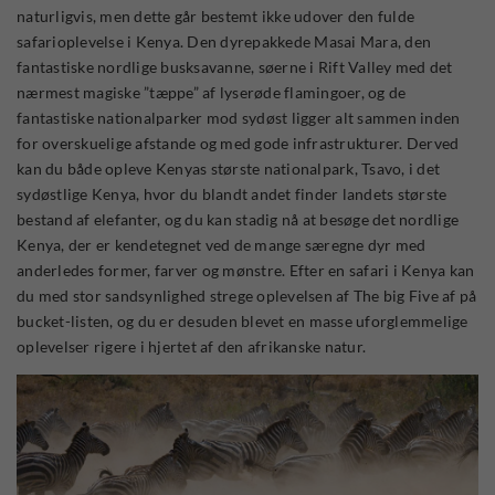
naturligvis, men dette går bestemt ikke udover den fulde
safarioplevelse i Kenya. Den dyrepakkede Masai Mara, den
fantastiske nordlige busksavanne, søerne i Rift Valley med det
nærmest magiske ”tæppe” af lyserøde flamingoer, og de
fantastiske nationalparker mod sydøst ligger alt sammen inden
for overskuelige afstande og med gode infrastrukturer. Derved
kan du både opleve Kenyas største nationalpark, Tsavo, i det
sydøstlige Kenya, hvor du blandt andet finder landets største
bestand af elefanter, og du kan stadig nå at besøge det nordlige
Kenya, der er kendetegnet ved de mange særegne dyr med
anderledes former, farver og mønstre. Efter en safari i Kenya kan
du med stor sandsynlighed strege oplevelsen af The big Five af på
bucket-listen, og du er desuden blevet en masse uforglemmelige
oplevelser rigere i hjertet af den afrikanske natur.