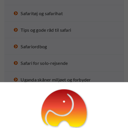
Safaritøj og safarihat
Tips og gode råd til safari
Safariordbog
Safari for solo-rejsende
Uganda skåner miljøet og forbyder
plastikposer
Nu er der over 1.000 bjerggorillaer i Afrika
10 ting du ikke vidste om Madagaskar